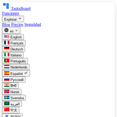
TasksBoard
Funciones
expand_more
Explorar
Blog
Precios
Seguridad
language
expand_more
es
English
Français
Deutsch
Italiano
Português
Nederlands
check
Español
Русский
हिन्दी
Norsk
Svenska
العربية
中文
한국어