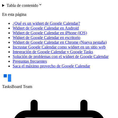
expand_more
Tabla de contenido
En esta página
¿Qué es un widget de Google Calendar?
Widget de Google Calendar en Android
Widget de Google Calendar en iPhone (iOS)
Widget de Google Calendar en escritorio
Widget de Google Calendar en Chrome (Nueva pestaña)
Incrustar Google Calendar como widget en un sitio web
Integración de Google Calendar y Google Tasks
Solución de problemas con el widget de Google Calendar
Preguntas frecuentes
Saca el máximo provecho de Google Calendar
TasksBoard Team