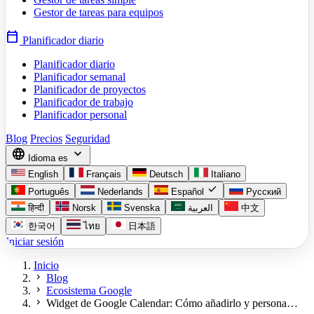
Gestor de tareas para equipos
calendar_today
Planificador diario
Planificador diario
Planificador semanal
Planificador de proyectos
Planificador de trabajo
Planificador personal
Blog
Precios
Seguridad
language
expand_more
Idioma
es
English
Français
Deutsch
Italiano
check
Português
Nederlands
Español
Русский
हिन्दी
Norsk
Svenska
العربية
中文
한국어
ไทย
日本語
Iniciar sesión
Inicio
chevron_right
Blog
chevron_right
Ecosistema Google
chevron_right
Widget de Google Calendar: Cómo añadirlo y persona…