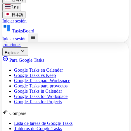
ไทย
日本語
Iniciar sesión
TasksBoard
menu
Iniciar sesión
Funciones
expand_more
Explorar
task_alt
Para Google Tasks
Google Tasks en Calendar
Google Tasks vs Keep
Google Tasks para Workspace
Google Tasks para proyectos
Google Tasks in Calendar
Google Tasks for Workspace
Google Tasks for Projects
compare_arrows
Compare
Lista de tareas de Google Tasks
Tableros de Google Tasks