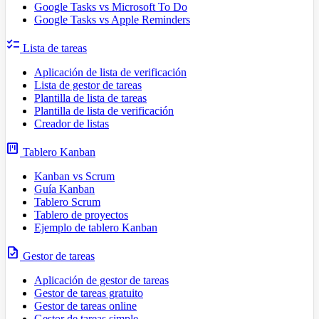
Google Tasks vs Microsoft To Do
Google Tasks vs Apple Reminders
checklist
Lista de tareas
Aplicación de lista de verificación
Lista de gestor de tareas
Plantilla de lista de tareas
Plantilla de lista de verificación
Creador de listas
view_kanban
Tablero Kanban
Kanban vs Scrum
Guía Kanban
Tablero Scrum
Tablero de proyectos
Ejemplo de tablero Kanban
task
Gestor de tareas
Aplicación de gestor de tareas
Gestor de tareas gratuito
Gestor de tareas online
Gestor de tareas simple