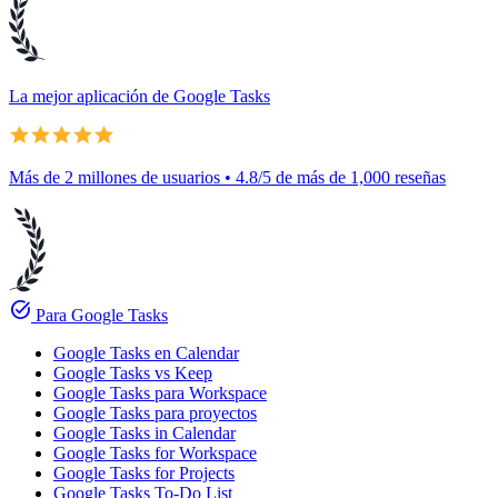
La mejor aplicación de Google Tasks
Más de 2 millones de usuarios • 4.8/5 de más de 1,000 reseñas
task_alt
Para Google Tasks
Google Tasks en Calendar
Google Tasks vs Keep
Google Tasks para Workspace
Google Tasks para proyectos
Google Tasks in Calendar
Google Tasks for Workspace
Google Tasks for Projects
Google Tasks To-Do List