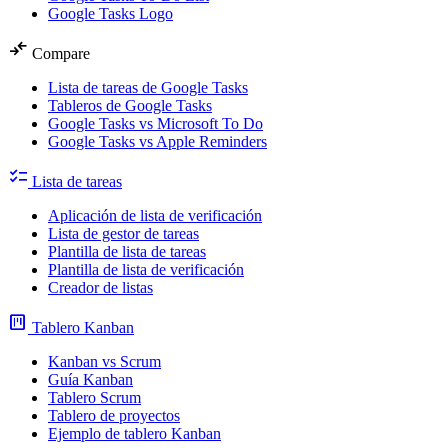
Google Tasks Logo
compare_arrows
Compare
Lista de tareas de Google Tasks
Tableros de Google Tasks
Google Tasks vs Microsoft To Do
Google Tasks vs Apple Reminders
checklist
Lista de tareas
Aplicación de lista de verificación
Lista de gestor de tareas
Plantilla de lista de tareas
Plantilla de lista de verificación
Creador de listas
view_kanban
Tablero Kanban
Kanban vs Scrum
Guía Kanban
Tablero Scrum
Tablero de proyectos
Ejemplo de tablero Kanban