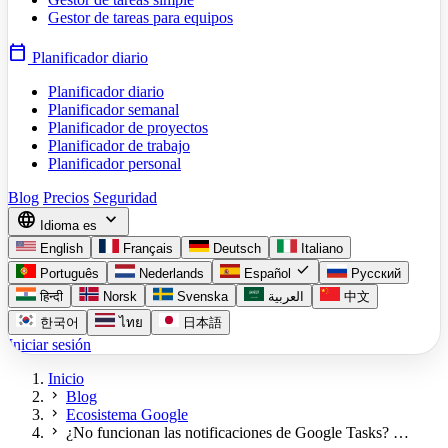
Gestor de tareas para equipos
calendar_today
Planificador diario
Planificador diario
Planificador semanal
Planificador de proyectos
Planificador de trabajo
Planificador personal
Blog
Precios
Seguridad
language
expand_more
Idioma
es
English
Français
Deutsch
Italiano
check
Português
Nederlands
Español
Русский
हिन्दी
Norsk
Svenska
العربية
中文
한국어
ไทย
日本語
Iniciar sesión
Inicio
chevron_right
Blog
chevron_right
Ecosistema Google
chevron_right
¿No funcionan las notificaciones de Google Tasks? …