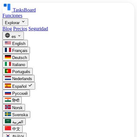
TasksBoard
Funciones
expand_more
Explorar
Blog
Precios
Seguridad
language
expand_more
es
English
Français
Deutsch
Italiano
Português
Nederlands
check
Español
Русский
हिन्दी
Norsk
Svenska
العربية
中文
한국어