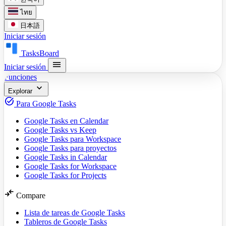
ไทย
日本語
Iniciar sesión
TasksBoard
menu
Iniciar sesión
Funciones
expand_more
Explorar
task_alt
Para Google Tasks
Google Tasks en Calendar
Google Tasks vs Keep
Google Tasks para Workspace
Google Tasks para proyectos
Google Tasks in Calendar
Google Tasks for Workspace
Google Tasks for Projects
compare_arrows
Compare
Lista de tareas de Google Tasks
Tableros de Google Tasks