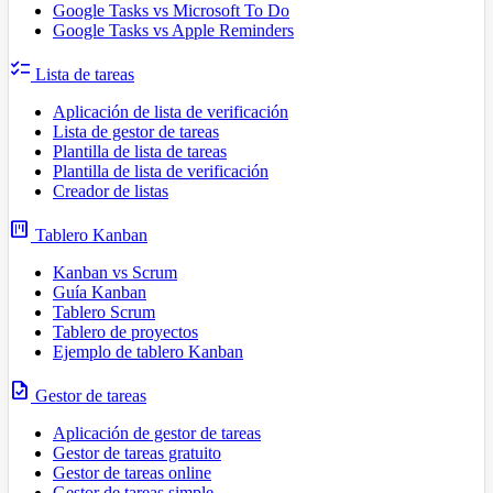
Google Tasks vs Microsoft To Do
Google Tasks vs Apple Reminders
checklist
Lista de tareas
Aplicación de lista de verificación
Lista de gestor de tareas
Plantilla de lista de tareas
Plantilla de lista de verificación
Creador de listas
view_kanban
Tablero Kanban
Kanban vs Scrum
Guía Kanban
Tablero Scrum
Tablero de proyectos
Ejemplo de tablero Kanban
task
Gestor de tareas
Aplicación de gestor de tareas
Gestor de tareas gratuito
Gestor de tareas online
Gestor de tareas simple