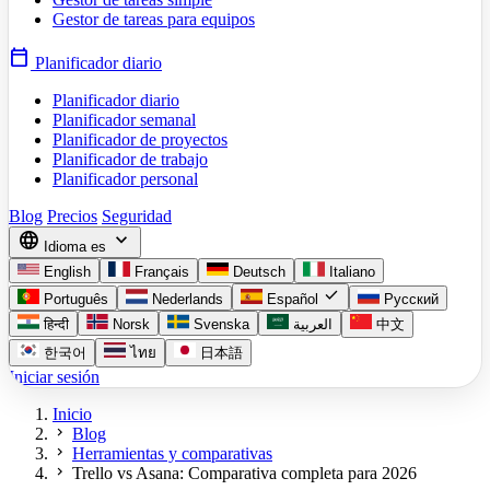
Gestor de tareas para equipos
calendar_today
Planificador diario
Planificador diario
Planificador semanal
Planificador de proyectos
Planificador de trabajo
Planificador personal
Blog
Precios
Seguridad
language
expand_more
Idioma
es
English
Français
Deutsch
Italiano
check
Português
Nederlands
Español
Русский
हिन्दी
Norsk
Svenska
العربية
中文
한국어
ไทย
日本語
Iniciar sesión
Inicio
chevron_right
Blog
chevron_right
Herramientas y comparativas
chevron_right
Trello vs Asana: Comparativa completa para 2026