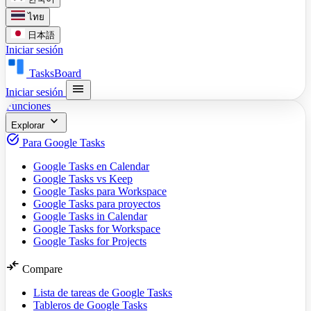
ไทย
日本語
Iniciar sesión
TasksBoard
menu
Iniciar sesión
Funciones
expand_more
Explorar
task_alt
Para Google Tasks
Google Tasks en Calendar
Google Tasks vs Keep
Google Tasks para Workspace
Google Tasks para proyectos
Google Tasks in Calendar
Google Tasks for Workspace
Google Tasks for Projects
compare_arrows
Compare
Lista de tareas de Google Tasks
Tableros de Google Tasks