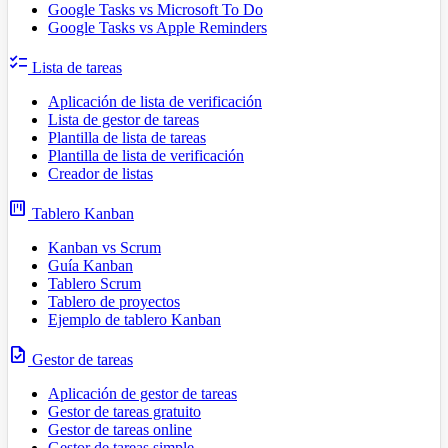
Google Tasks vs Microsoft To Do
Google Tasks vs Apple Reminders
checklist
Lista de tareas
Aplicación de lista de verificación
Lista de gestor de tareas
Plantilla de lista de tareas
Plantilla de lista de verificación
Creador de listas
view_kanban
Tablero Kanban
Kanban vs Scrum
Guía Kanban
Tablero Scrum
Tablero de proyectos
Ejemplo de tablero Kanban
task
Gestor de tareas
Aplicación de gestor de tareas
Gestor de tareas gratuito
Gestor de tareas online
Gestor de tareas simple