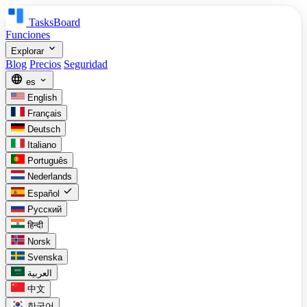
TasksBoard
Funciones
expand_more
Explorar
Blog
Precios
Seguridad
language
expand_more
es
English
Français
Deutsch
Italiano
Português
Nederlands
check
Español
Русский
हिन्दी
Norsk
Svenska
العربية
中文
한국어