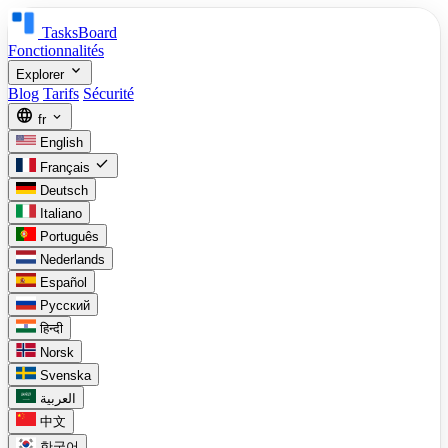
TasksBoard
Fonctionnalités
expand_more
Explorer
Blog
Tarifs
Sécurité
language
expand_more
fr
English
check
Français
Deutsch
Italiano
Português
Nederlands
Español
Русский
हिन्दी
Norsk
Svenska
العربية
中文
한국어