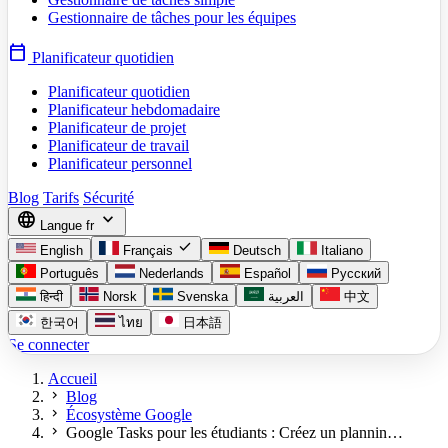
Gestionnaire de tâches pour les équipes
calendar_today
Planificateur quotidien
Planificateur quotidien
Planificateur hebdomadaire
Planificateur de projet
Planificateur de travail
Planificateur personnel
Blog
Tarifs
Sécurité
language
expand_more
Langue
fr
check
English
Français
Deutsch
Italiano
Português
Nederlands
Español
Русский
हिन्दी
Norsk
Svenska
العربية
中文
한국어
ไทย
日本語
Se connecter
Accueil
chevron_right
Blog
chevron_right
Écosystème Google
chevron_right
Google Tasks pour les étudiants : Créez un plannin…