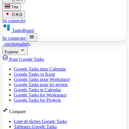
ไทย
日本語
Se connecter
TasksBoard
menu
Se connecter
Fonctionnalités
expand_more
Explorer
task_alt
Pour Google Tasks
Google Tasks dans Calendar
Google Tasks vs Keep
Google Tasks pour Workspace
Google Tasks pour les projets
Google Tasks in Calendar
Google Tasks for Workspace
Google Tasks for Projects
compare_arrows
Compare
Liste de tâches Google Tasks
Tableaux Google Tasks