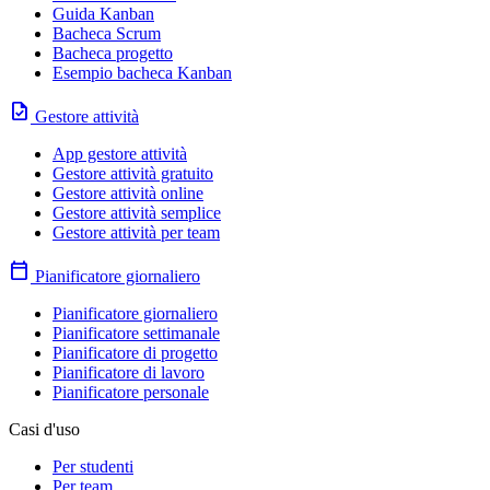
Guida Kanban
Bacheca Scrum
Bacheca progetto
Esempio bacheca Kanban
task
Gestore attività
App gestore attività
Gestore attività gratuito
Gestore attività online
Gestore attività semplice
Gestore attività per team
calendar_today
Pianificatore giornaliero
Pianificatore giornaliero
Pianificatore settimanale
Pianificatore di progetto
Pianificatore di lavoro
Pianificatore personale
Casi d'uso
Per studenti
Per team