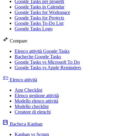
Google Tasks per progetti
Google Tasks in Calendar
Google Tasks for Workspace
Google Tasks for Projects
Google Tasks To-Do List
Google Tasks Logo
compare_arrows
Compare
Elenco attività Google Tasks
Bacheche Google Tasks
Google Tasks vs Microsoft To Do
Google Tasks vs Apple Reminders
checklist
Elenco attività
App Checklist
Elenco gestione attività
Modello elenco attività
Modello checklist
Creatore di elenchi
view_kanban
Bacheca Kanban
Kanban vs Scrum