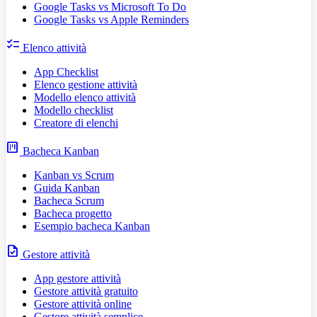
Google Tasks vs Microsoft To Do
Google Tasks vs Apple Reminders
checklist
Elenco attività
App Checklist
Elenco gestione attività
Modello elenco attività
Modello checklist
Creatore di elenchi
view_kanban
Bacheca Kanban
Kanban vs Scrum
Guida Kanban
Bacheca Scrum
Bacheca progetto
Esempio bacheca Kanban
task
Gestore attività
App gestore attività
Gestore attività gratuito
Gestore attività online
Gestore attività semplice