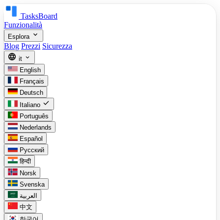
TasksBoard
Funzionalità
expand_more
Esplora
Blog
Prezzi
Sicurezza
language
expand_more
it
English
Français
Deutsch
check
Italiano
Português
Nederlands
Español
Русский
हिन्दी
Norsk
Svenska
العربية
中文
한국어