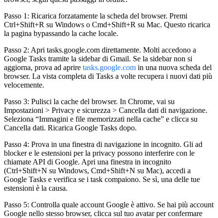
Passo 1: Ricarica forzatamente la scheda del browser.
Premi
Ctrl+Shift+R su Windows o Cmd+Shift+R su Mac. Questo ricarica
la pagina bypassando la cache locale.
Passo 2: Apri tasks.google.com direttamente.
Molti accedono a
Google Tasks tramite la sidebar di Gmail. Se la sidebar non si
aggiorna, prova ad aprire
tasks.google.com
in una nuova scheda del
browser. La vista completa di Tasks a volte recupera i nuovi dati più
velocemente.
Passo 3: Pulisci la cache del browser.
In Chrome, vai su
Impostazioni > Privacy e sicurezza > Cancella dati di navigazione.
Seleziona “Immagini e file memorizzati nella cache” e clicca su
Cancella dati. Ricarica Google Tasks dopo.
Passo 4: Prova in una finestra di navigazione in incognito.
Gli ad
blocker e le estensioni per la privacy possono interferire con le
chiamate API di Google. Apri una finestra in incognito
(Ctrl+Shift+N su Windows, Cmd+Shift+N su Mac), accedi a
Google Tasks e verifica se i task compaiono. Se sì, una delle tue
estensioni è la causa.
Passo 5: Controlla quale account Google è attivo.
Se hai più account
Google nello stesso browser, clicca sul tuo avatar per confermare