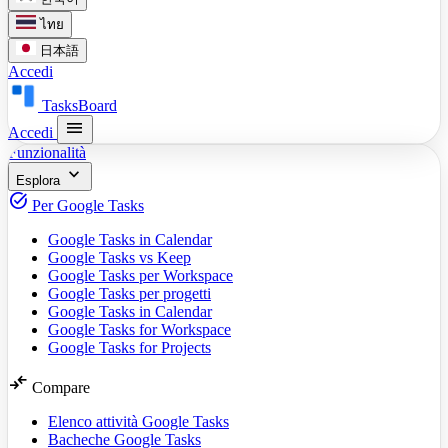
ไทย
日本語
Accedi
TasksBoard
menu
Accedi
Funzionalità
expand_more
Esplora
task_alt
Per Google Tasks
Google Tasks in Calendar
Google Tasks vs Keep
Google Tasks per Workspace
Google Tasks per progetti
Google Tasks in Calendar
Google Tasks for Workspace
Google Tasks for Projects
compare_arrows
Compare
Elenco attività Google Tasks
Bacheche Google Tasks