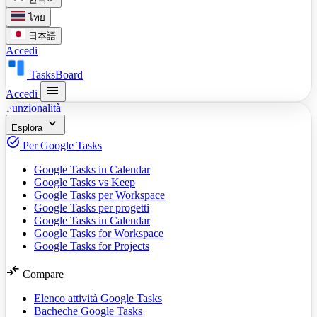
ไทย
日本語
Accedi
TasksBoard
menu
Accedi
Funzionalità
expand_more
Esplora
task_alt
Per Google Tasks
Google Tasks in Calendar
Google Tasks vs Keep
Google Tasks per Workspace
Google Tasks per progetti
Google Tasks in Calendar
Google Tasks for Workspace
Google Tasks for Projects
compare_arrows
Compare
Elenco attività Google Tasks
Bacheche Google Tasks