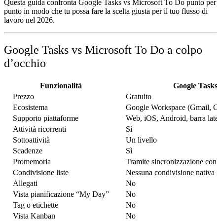
Questa guida confronta
Google Tasks vs Microsoft To Do
punto per
punto in modo che tu possa fare la scelta giusta per il tuo flusso di
lavoro nel 2026.
Google Tasks vs Microsoft To Do a colpo
d’occhio
Funzionalità
Google Tasks
Prezzo
Gratuito
Ecosistema
Google Workspace (Gmail, Cal
Supporto piattaforme
Web, iOS, Android, barra later
Attività ricorrenti
Sì
Sottoattività
Un livello
Scadenze
Sì
Promemoria
Tramite sincronizzazione con 
Condivisione liste
Nessuna condivisione nativa
Allegati
No
Vista pianificazione “My Day”
No
Tag o etichette
No
Vista Kanban
No