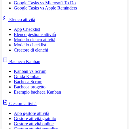
Google Tasks vs Microsoft To Do
Google Tasks vs Apple Reminders
checklist
Elenco attività
App Checklist
Elenco gestione attività
Modello elenco attività
Modello checklist
Creatore di elenchi
view_kanban
Bacheca Kanban
Kanban vs Scrum
Guida Kanban
Bacheca Scrum
Bacheca progetto
Esempio bacheca Kanban
task
Gestore attività
App gestore attività
Gestore attività gratuito
Gestore attività online
Gestore attività semplice