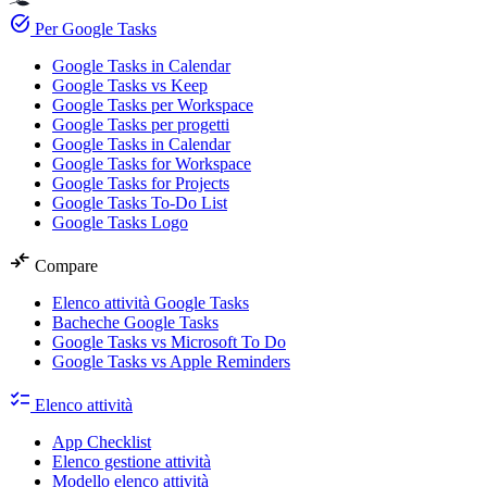
task_alt
Per Google Tasks
Google Tasks in Calendar
Google Tasks vs Keep
Google Tasks per Workspace
Google Tasks per progetti
Google Tasks in Calendar
Google Tasks for Workspace
Google Tasks for Projects
Google Tasks To-Do List
Google Tasks Logo
compare_arrows
Compare
Elenco attività Google Tasks
Bacheche Google Tasks
Google Tasks vs Microsoft To Do
Google Tasks vs Apple Reminders
checklist
Elenco attività
App Checklist
Elenco gestione attività
Modello elenco attività