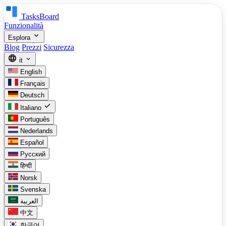
TasksBoard
Funzionalità
expand_more
Esplora
Blog
Prezzi
Sicurezza
language
expand_more
it
English
Français
Deutsch
check
Italiano
Português
Nederlands
Español
Русский
हिन्दी
Norsk
Svenska
العربية
中文
한국어