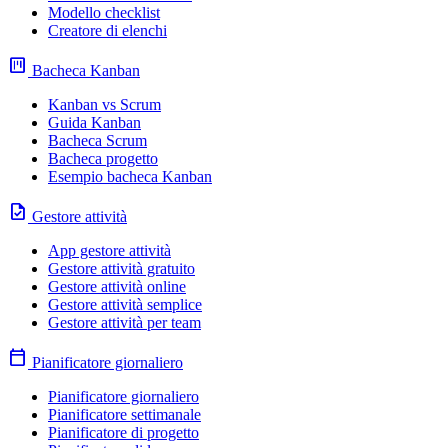
Modello checklist
Creatore di elenchi
view_kanban
Bacheca Kanban
Kanban vs Scrum
Guida Kanban
Bacheca Scrum
Bacheca progetto
Esempio bacheca Kanban
task
Gestore attività
App gestore attività
Gestore attività gratuito
Gestore attività online
Gestore attività semplice
Gestore attività per team
calendar_today
Pianificatore giornaliero
Pianificatore giornaliero
Pianificatore settimanale
Pianificatore di progetto