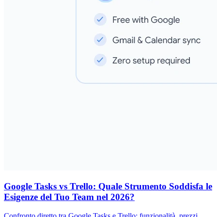
Google Tasks vs Trello: Quale Strumento Soddisfa le
Esigenze del Tuo Team nel 2026?
Confronto diretto tra Google Tasks e Trello: funzionalità, prezzi,