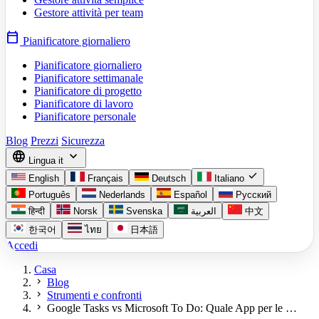
Gestore attività per team
calendar_today
Pianificatore giornaliero
Pianificatore giornaliero
Pianificatore settimanale
Pianificatore di progetto
Pianificatore di lavoro
Pianificatore personale
Blog
Prezzi
Sicurezza
language
expand_more
Lingua
it
check
English
Français
Deutsch
Italiano
Português
Nederlands
Español
Русский
हिन्दी
Norsk
Svenska
العربية
中文
한국어
ไทย
日本語
Accedi
Casa
chevron_right
Blog
chevron_right
Strumenti e confronti
chevron_right
Google Tasks vs Microsoft To Do: Quale App per le …