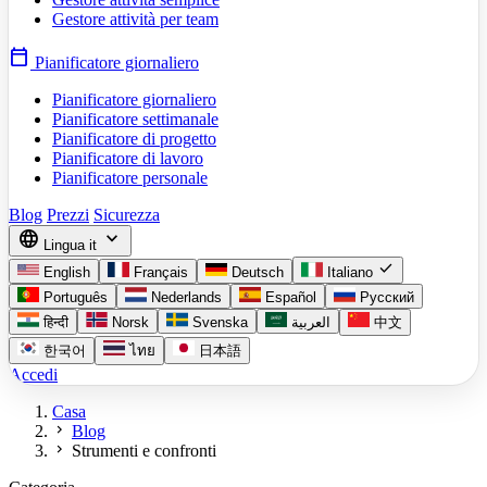
Gestore attività per team
calendar_today
Pianificatore giornaliero
Pianificatore giornaliero
Pianificatore settimanale
Pianificatore di progetto
Pianificatore di lavoro
Pianificatore personale
Blog
Prezzi
Sicurezza
language
expand_more
Lingua
it
check
English
Français
Deutsch
Italiano
Português
Nederlands
Español
Русский
हिन्दी
Norsk
Svenska
العربية
中文
한국어
ไทย
日本語
Accedi
Casa
chevron_right
Blog
chevron_right
Strumenti e confronti