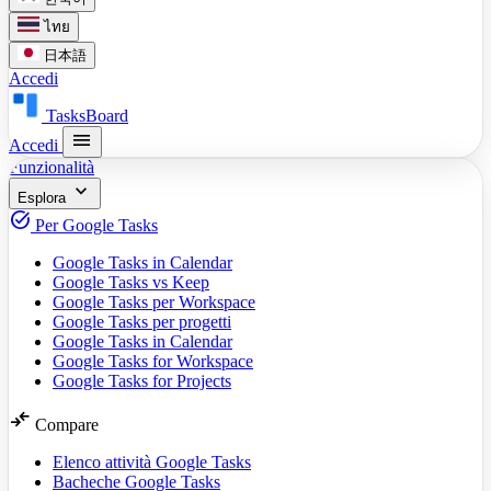
ไทย
日本語
Accedi
TasksBoard
menu
Accedi
Funzionalità
expand_more
Esplora
task_alt
Per Google Tasks
Google Tasks in Calendar
Google Tasks vs Keep
Google Tasks per Workspace
Google Tasks per progetti
Google Tasks in Calendar
Google Tasks for Workspace
Google Tasks for Projects
compare_arrows
Compare
Elenco attività Google Tasks
Bacheche Google Tasks