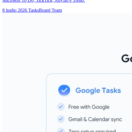
Microsoft To Do, TickTick, Any.do e Trello.
8 luglio 2026
TasksBoard Team