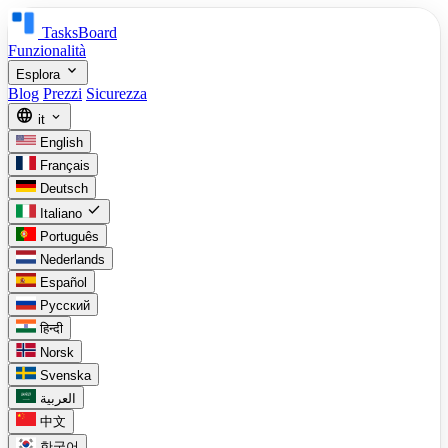
TasksBoard
Funzionalità
expand_more
Esplora
Blog
Prezzi
Sicurezza
language
expand_more
it
English
Français
Deutsch
check
Italiano
Português
Nederlands
Español
Русский
हिन्दी
Norsk
Svenska
العربية
中文
한국어