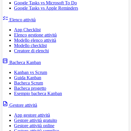
Google Tasks vs Microsoft To Do
Google Tasks vs Apple Reminders
checklist
Elenco attività
App Checklist
Elenco gestione attività
Modello elenco attività
Modello checklist
Creatore di elenchi
view_kanban
Bacheca Kanban
Kanban vs Scrum
Guida Kanban
Bacheca Scrum
Bacheca progetto
Esempio bacheca Kanban
task
Gestore attività
App gestore attività
Gestore attività gratuito
Gestore attività online
Gestore attività semplice