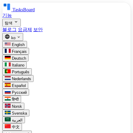
TasksBoard
기능
expand_more
탐색
블로그
요금제
보안
language
expand_more
ko
English
Français
Deutsch
Italiano
Português
Nederlands
Español
Русский
हिन्दी
Norsk
Svenska
العربية
中文