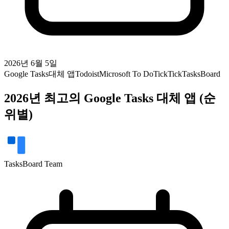
2026년 6월 5일
Google Tasks
대체 앱
Todoist
Microsoft To Do
TickTick
TasksBoard
2026년 최고의 Google Tasks 대체 앱 (순
위별)
TasksBoard Team