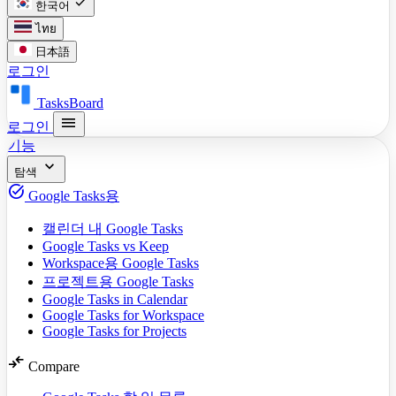
check
한국어
ไทย
日本語
로그인
TasksBoard
menu
로그인
기능
expand_more
탐색
task_alt
Google Tasks용
캘린더 내 Google Tasks
Google Tasks vs Keep
Workspace용 Google Tasks
프로젝트용 Google Tasks
Google Tasks in Calendar
Google Tasks for Workspace
Google Tasks for Projects
compare_arrows
Compare