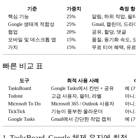
기준
가중치
측정 항
핵심 기능
25%
알림, 하위 작업, 필터
Google 생태계 적합성
25%
Gmail, 캘린더, 드라이브
협업
20%
공유, 할당, 댓글
모바일 및 데스크톱 앱
15%
품질, 동기화 속도, 
가치
15%
무료 티어 혜택, 유료
빠른 비교 표
도구
최적 사용 사례
G
TasksBoard
Google Tasks에서 칸반 + 공유
예 (
Todoist
고급 사용자, 필터, 라벨
아니오
Microsoft To Do
Microsoft 365 / Outlook 사용자
아니
TickTick
기능이 풍부한 올라운더
아니
Google Tasks
Gmail에서 간단한 작업 캡처
예 (기
1. TasksBoard, Google 체제 유지에 최적