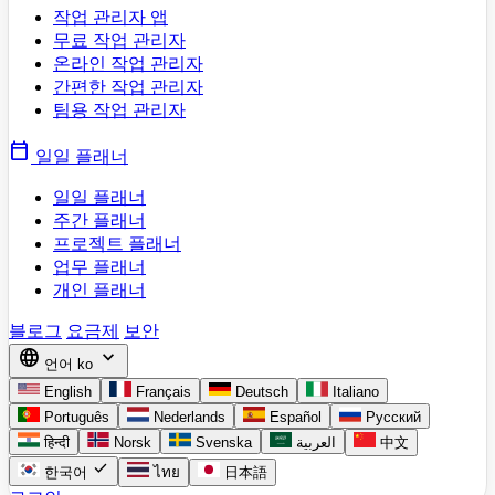
작업 관리자 앱
무료 작업 관리자
온라인 작업 관리자
간편한 작업 관리자
팀용 작업 관리자
calendar_today
일일 플래너
일일 플래너
주간 플래너
프로젝트 플래너
업무 플래너
개인 플래너
블로그
요금제
보안
language
expand_more
언어
ko
English
Français
Deutsch
Italiano
Português
Nederlands
Español
Русский
हिन्दी
Norsk
Svenska
العربية
中文
check
한국어
ไทย
日本語