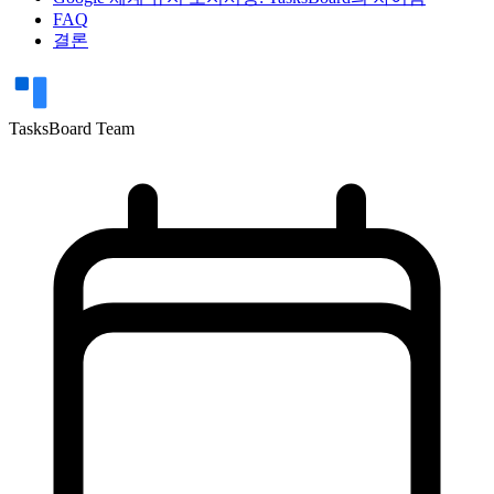
FAQ
결론
TasksBoard Team