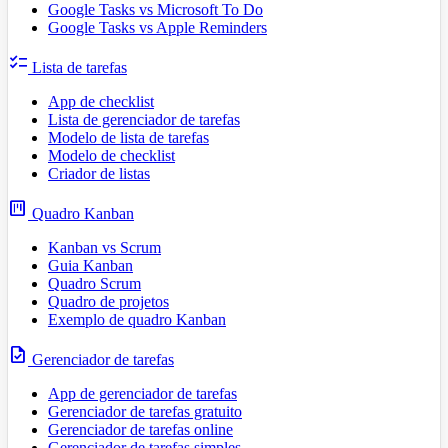
Google Tasks vs Microsoft To Do
Google Tasks vs Apple Reminders
checklist
Lista de tarefas
App de checklist
Lista de gerenciador de tarefas
Modelo de lista de tarefas
Modelo de checklist
Criador de listas
view_kanban
Quadro Kanban
Kanban vs Scrum
Guia Kanban
Quadro Scrum
Quadro de projetos
Exemplo de quadro Kanban
task
Gerenciador de tarefas
App de gerenciador de tarefas
Gerenciador de tarefas gratuito
Gerenciador de tarefas online
Gerenciador de tarefas simples