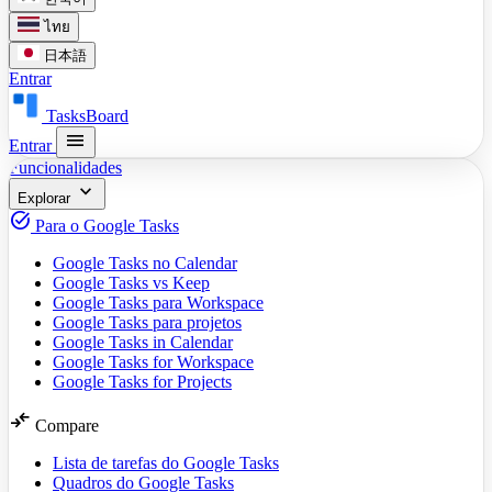
ไทย
日本語
Entrar
TasksBoard
menu
Entrar
Funcionalidades
expand_more
Explorar
task_alt
Para o Google Tasks
Google Tasks no Calendar
Google Tasks vs Keep
Google Tasks para Workspace
Google Tasks para projetos
Google Tasks in Calendar
Google Tasks for Workspace
Google Tasks for Projects
compare_arrows
Compare
Lista de tarefas do Google Tasks
Quadros do Google Tasks