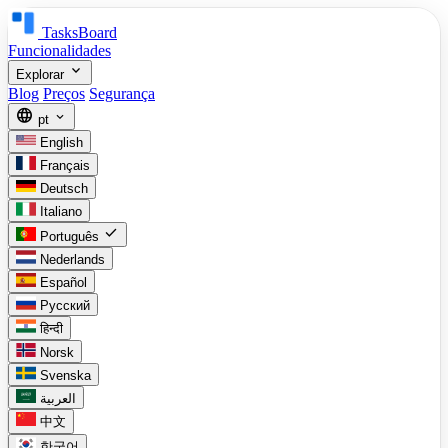
TasksBoard
Funcionalidades
expand_more
Explorar
Blog
Preços
Segurança
language
expand_more
pt
English
Français
Deutsch
Italiano
check
Português
Nederlands
Español
Русский
हिन्दी
Norsk
Svenska
العربية
中文
한국어