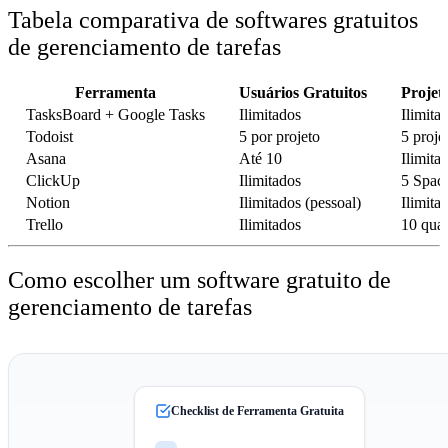
Tabela comparativa de softwares gratuitos
de gerenciamento de tarefas
Ferramenta
Usuários Gratuitos
Projet
TasksBoard + Google Tasks
Ilimitados
Ilimita
Todoist
5 por projeto
5 proje
Asana
Até 10
Ilimita
ClickUp
Ilimitados
5 Spac
Notion
Ilimitados (pessoal)
Ilimita
Trello
Ilimitados
10 qua
Como escolher um software gratuito de
gerenciamento de tarefas
Checklist de Ferramenta Gratuita