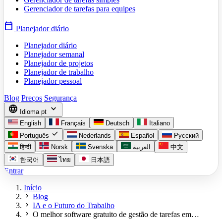
Gerenciador de tarefas para equipes
calendar_today
Planejador diário
Planejador diário
Planejador semanal
Planejador de projetos
Planejador de trabalho
Planejador pessoal
Blog
Preços
Segurança
language
expand_more
Idioma
pt
English
Français
Deutsch
Italiano
check
Português
Nederlands
Español
Русский
हिन्दी
Norsk
Svenska
العربية
中文
한국어
ไทย
日本語
Entrar
Início
chevron_right
Blog
chevron_right
IA e o Futuro do Trabalho
chevron_right
O melhor software gratuito de gestão de tarefas em…