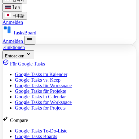
ไทย
日本語
Anmelden
TasksBoard
menu
Anmelden
Funktionen
expand_more
Entdecken
task_alt
Für Google Tasks
Google Tasks im Kalender
Google Tasks vs. Keep
Google Tasks für Workspace
Google Tasks für Projekte
Google Tasks in Calendar
Google Tasks for Workspace
Google Tasks for Projects
compare_arrows
Compare
Google Tasks To-Do-Liste
Google Tasks Boards