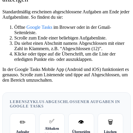
Standardmäßig erscheinen abgeschlossene Aufgaben am Ende jeder
Aufgabenliste. So findest du sie:
Öffne
Google Tasks
im Browser oder in der Gmail-
Seitenleiste.
Scrolle zum Ende einer beliebigen Aufgabenliste.
Du siehst einen Abschnitt namens
Abgeschlossen
mit einer
Zahl in Klammern, z.B. “Abgeschlossen (12)”.
Klicke oder tippe auf die Überschrift, um die Liste der
erledigten Punkte ein- oder auszuklappen.
In der Google Tasks Mobile App (Android und iOS) funktioniert es
genauso. Scrolle zum Listenende und tippe auf
Abgeschlossen
, um
den Bereich umzuschalten.
LEBENSZYKLUS ABGESCHLOSSENER AUFGABEN IN
GOOGLE TASKS
✅
✏️
👁️
🗑️
Abhaken
Aufgabe
Überprüfen
Löschen