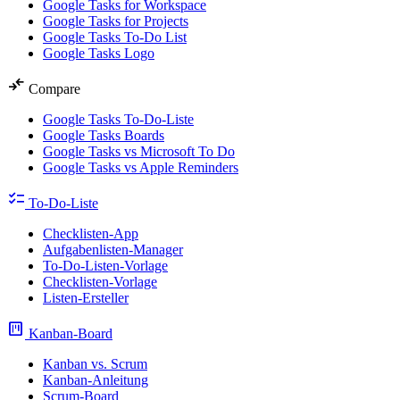
Google Tasks for Workspace
Google Tasks for Projects
Google Tasks To-Do List
Google Tasks Logo
compare_arrows
Compare
Google Tasks To-Do-Liste
Google Tasks Boards
Google Tasks vs Microsoft To Do
Google Tasks vs Apple Reminders
checklist
To-Do-Liste
Checklisten-App
Aufgabenlisten-Manager
To-Do-Listen-Vorlage
Checklisten-Vorlage
Listen-Ersteller
view_kanban
Kanban-Board
Kanban vs. Scrum
Kanban-Anleitung
Scrum-Board