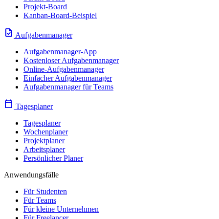
Projekt-Board
Kanban-Board-Beispiel
task
Aufgabenmanager
Aufgabenmanager-App
Kostenloser Aufgabenmanager
Online-Aufgabenmanager
Einfacher Aufgabenmanager
Aufgabenmanager für Teams
calendar_today
Tagesplaner
Tagesplaner
Wochenplaner
Projektplaner
Arbeitsplaner
Persönlicher Planer
Anwendungsfälle
Für Studenten
Für Teams
Für kleine Unternehmen
Für Freelancer