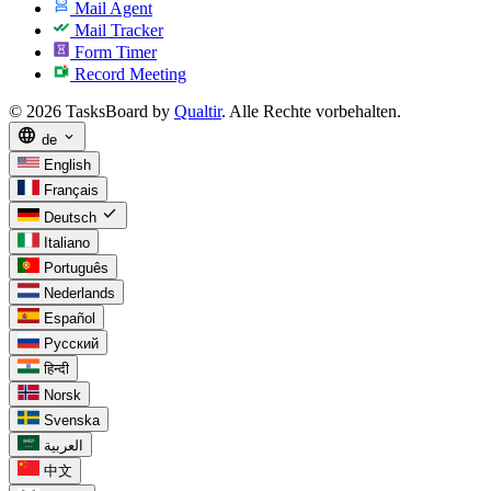
Mail Agent
Mail Tracker
Form Timer
Record Meeting
© 2026 TasksBoard by
Qualtir
. Alle Rechte vorbehalten.
language
expand_more
de
English
Français
check
Deutsch
Italiano
Português
Nederlands
Español
Русский
हिन्दी
Norsk
Svenska
العربية
中文