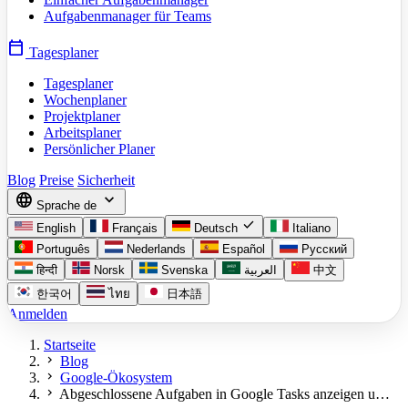
Aufgabenmanager für Teams
calendar_today
Tagesplaner
Tagesplaner
Wochenplaner
Projektplaner
Arbeitsplaner
Persönlicher Planer
Blog
Preise
Sicherheit
language
expand_more
Sprache
de
check
English
Français
Deutsch
Italiano
Português
Nederlands
Español
Русский
हिन्दी
Norsk
Svenska
العربية
中文
한국어
ไทย
日本語
Anmelden
Startseite
chevron_right
Blog
chevron_right
Google-Ökosystem
chevron_right
Abgeschlossene Aufgaben in Google Tasks anzeigen u…