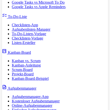
Google Tasks vs Microsoft To Do
Google Tasks vs Apple Reminders
checklist
To-Do-Liste
Checklisten-App
Aufgabenlisten-Manager
To-Do-Listen-Vorlage
Checklisten-Vorlage
Listen-Ersteller
view_kanban
Kanban-Board
Kanban vs. Scrum
Kanban-Anleitung
Scrum-Board
Projekt-Board
Kanban-Board-Beispiel
task
Aufgabenmanager
Aufgabenmanager-App
Kostenloser Aufgabenmanager
Online-Aufgabenmanager
Einfacher Aufgabenmanager