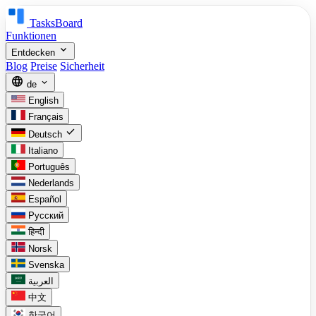
TasksBoard
Funktionen
expand_more
Entdecken
Blog
Preise
Sicherheit
language
expand_more
de
English
Français
check
Deutsch
Italiano
Português
Nederlands
Español
Русский
हिन्दी
Norsk
Svenska
العربية
中文
한국어