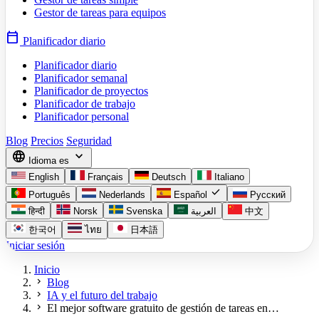
Gestor de tareas para equipos
calendar_today
Planificador diario
Planificador diario
Planificador semanal
Planificador de proyectos
Planificador de trabajo
Planificador personal
Blog
Precios
Seguridad
language
expand_more
Idioma
es
English
Français
Deutsch
Italiano
check
Português
Nederlands
Español
Русский
हिन्दी
Norsk
Svenska
العربية
中文
한국어
ไทย
日本語
Iniciar sesión
Inicio
chevron_right
Blog
chevron_right
IA y el futuro del trabajo
chevron_right
El mejor software gratuito de gestión de tareas en…