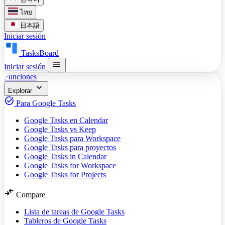
ไทย
日本語
Iniciar sesión
TasksBoard
menu
Iniciar sesión
Funciones
expand_more
Explorar
task_alt
Para Google Tasks
Google Tasks en Calendar
Google Tasks vs Keep
Google Tasks para Workspace
Google Tasks para proyectos
Google Tasks in Calendar
Google Tasks for Workspace
Google Tasks for Projects
compare_arrows
Compare
Lista de tareas de Google Tasks
Tableros de Google Tasks