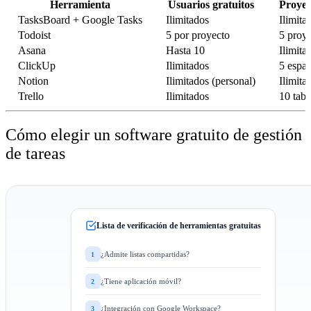
Herramienta
Usuarios gratuitos
Proyec
TasksBoard + Google Tasks
Ilimitados
Ilimita
Todoist
5 por proyecto
5 proy
Asana
Hasta 10
Ilimita
ClickUp
Ilimitados
5 espac
Notion
Ilimitados (personal)
Ilimita
Trello
Ilimitados
10 tabl
Cómo elegir un software gratuito de gestión
de tareas
Lista de verificación de herramientas gratuitas
¿Admite listas compartidas?
1
¿Tiene aplicación móvil?
2
¿Integración con Google Workspace?
3