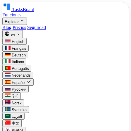
TasksBoard
Funciones
expand_more
Explorar
Blog
Precios
Seguridad
language
expand_more
es
English
Français
Deutsch
Italiano
Português
Nederlands
check
Español
Русский
हिन्दी
Norsk
Svenska
العربية
中文
한국어