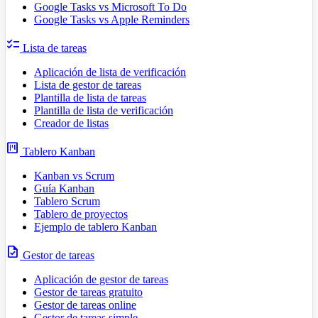
Google Tasks vs Microsoft To Do
Google Tasks vs Apple Reminders
checklist
Lista de tareas
Aplicación de lista de verificación
Lista de gestor de tareas
Plantilla de lista de tareas
Plantilla de lista de verificación
Creador de listas
view_kanban
Tablero Kanban
Kanban vs Scrum
Guía Kanban
Tablero Scrum
Tablero de proyectos
Ejemplo de tablero Kanban
task
Gestor de tareas
Aplicación de gestor de tareas
Gestor de tareas gratuito
Gestor de tareas online
Gestor de tareas simple