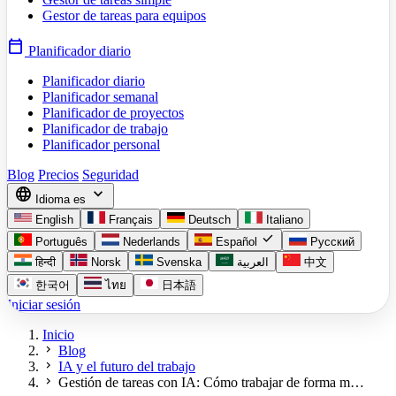
Gestor de tareas para equipos
calendar_today
Planificador diario
Planificador diario
Planificador semanal
Planificador de proyectos
Planificador de trabajo
Planificador personal
Blog
Precios
Seguridad
language
expand_more
Idioma
es
English
Français
Deutsch
Italiano
check
Português
Nederlands
Español
Русский
हिन्दी
Norsk
Svenska
العربية
中文
한국어
ไทย
日本語
Iniciar sesión
Inicio
chevron_right
Blog
chevron_right
IA y el futuro del trabajo
chevron_right
Gestión de tareas con IA: Cómo trabajar de forma m…