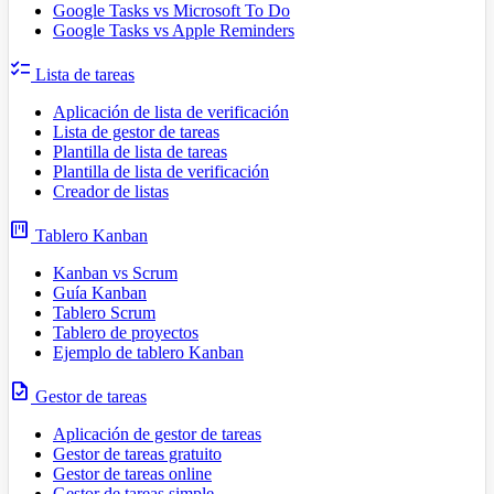
Google Tasks vs Microsoft To Do
Google Tasks vs Apple Reminders
checklist
Lista de tareas
Aplicación de lista de verificación
Lista de gestor de tareas
Plantilla de lista de tareas
Plantilla de lista de verificación
Creador de listas
view_kanban
Tablero Kanban
Kanban vs Scrum
Guía Kanban
Tablero Scrum
Tablero de proyectos
Ejemplo de tablero Kanban
task
Gestor de tareas
Aplicación de gestor de tareas
Gestor de tareas gratuito
Gestor de tareas online
Gestor de tareas simple