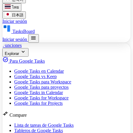
ไทย
日本語
Iniciar sesión
TasksBoard
menu
Iniciar sesión
Funciones
expand_more
Explorar
task_alt
Para Google Tasks
Google Tasks en Calendar
Google Tasks vs Keep
Google Tasks para Workspace
Google Tasks para proyectos
Google Tasks in Calendar
Google Tasks for Workspace
Google Tasks for Projects
compare_arrows
Compare
Lista de tareas de Google Tasks
Tableros de Google Tasks