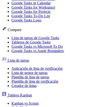
Google Tasks in Calendar
Google Tasks for Workspace
Google Tasks for Projects
Google Tasks To-Do List
Google Tasks Logo
compare_arrows
Compare
Lista de tareas de Google Tasks
Tableros de Google Tasks
Google Tasks vs Microsoft To Do
Google Tasks vs Apple Reminders
checklist
Lista de tareas
Aplicación de lista de verificación
Lista de gestor de tareas
Plantilla de lista de tareas
Plantilla de lista de verificación
Creador de listas
view_kanban
Tablero Kanban
Kanban vs Scrum