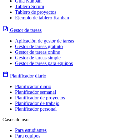
Guía Kanban
Tablero Scrum
Tablero de proyectos
Ejemplo de tablero Kanban
task
Gestor de tareas
Aplicación de gestor de tareas
Gestor de tareas gratuito
Gestor de tareas online
Gestor de tareas simple
Gestor de tareas para equipos
calendar_today
Planificador diario
Planificador diario
Planificador semanal
Planificador de proyectos
Planificador de trabajo
Planificador personal
Casos de uso
Para estudiantes
Para equipos