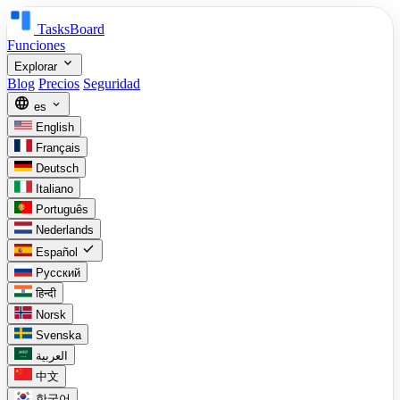
TasksBoard
Funciones
expand_more
Explorar
Blog
Precios
Seguridad
language
expand_more
es
English
Français
Deutsch
Italiano
Português
Nederlands
check
Español
Русский
हिन्दी
Norsk
Svenska
العربية
中文
한국어