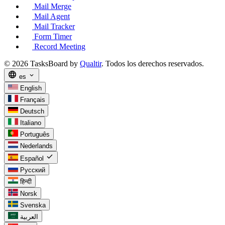
Mail Merge
Mail Agent
Mail Tracker
Form Timer
Record Meeting
© 2026 TasksBoard by
Qualtir
. Todos los derechos reservados.
language
expand_more
es
English
Français
Deutsch
Italiano
Português
Nederlands
check
Español
Русский
हिन्दी
Norsk
Svenska
العربية