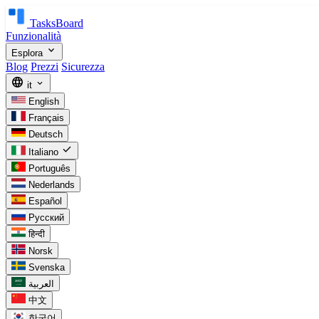
TasksBoard
Funzionalità
expand_more
Esplora
Blog
Prezzi
Sicurezza
language
expand_more
it
English
Français
Deutsch
check
Italiano
Português
Nederlands
Español
Русский
हिन्दी
Norsk
Svenska
العربية
中文
한국어