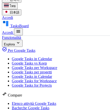
ไทย
日本語
Accedi
TasksBoard
menu
Accedi
Funzionalità
expand_more
Esplora
task_alt
Per Google Tasks
Google Tasks in Calendar
Google Tasks vs Keep
Google Tasks per Workspace
Google Tasks per progetti
Google Tasks in Calendar
Google Tasks for Workspace
Google Tasks for Projects
compare_arrows
Compare
Elenco attività Google Tasks
Bacheche Google Tasks