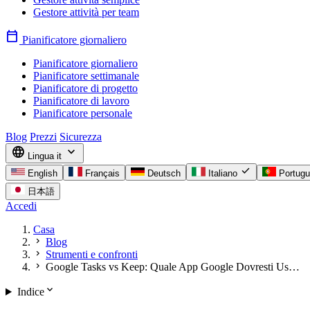
Gestore attività per team
calendar_today
Pianificatore giornaliero
Pianificatore giornaliero
Pianificatore settimanale
Pianificatore di progetto
Pianificatore di lavoro
Pianificatore personale
Blog
Prezzi
Sicurezza
language
expand_more
Lingua
it
check
English
Français
Deutsch
Italiano
Portug
日本語
Accedi
Casa
chevron_right
Blog
chevron_right
Strumenti e confronti
chevron_right
Google Tasks vs Keep: Quale App Google Dovresti Us…
expand_more
Indice