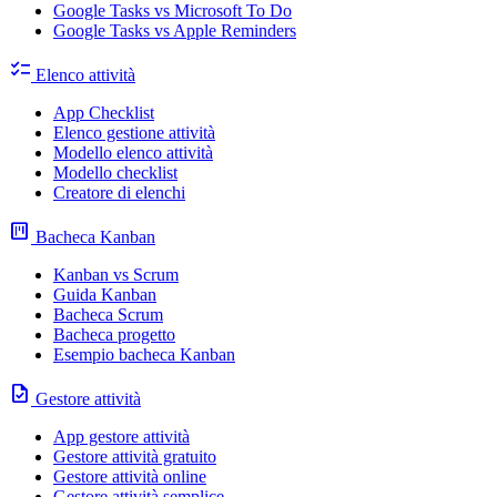
Google Tasks vs Microsoft To Do
Google Tasks vs Apple Reminders
checklist
Elenco attività
App Checklist
Elenco gestione attività
Modello elenco attività
Modello checklist
Creatore di elenchi
view_kanban
Bacheca Kanban
Kanban vs Scrum
Guida Kanban
Bacheca Scrum
Bacheca progetto
Esempio bacheca Kanban
task
Gestore attività
App gestore attività
Gestore attività gratuito
Gestore attività online
Gestore attività semplice