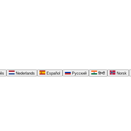
uês
Nederlands
Español
Русский
हिन्दी
Norsk