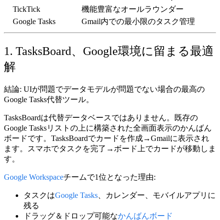
TickTick
機能豊富なオールラウンダー
Google Tasks
Gmail内での最小限のタスク管理
1. TasksBoard、Google環境に留まる最適
解
結論:
UIが問題でデータモデルが問題でない場合の最高の
Google Tasks代替ツール
。
TasksBoardは代替データベースではありません。既存の
Google Tasksリストの上に構築された全画面表示の
かんばん
ボード
です。TasksBoardでカードを作成→Gmailに表示され
ます。スマホでタスクを完了→ボード上でカードが移動しま
す。
Google Workspace
チームで1位となった理由:
タスクは
Google Tasks
、カレンダー、モバイルアプリに
残る
ドラッグ＆ドロップ可能な
かんばんボード