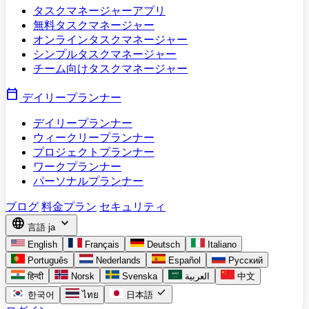
タスクマネージャーアプリ
無料タスクマネージャー
オンラインタスクマネージャー
シンプルタスクマネージャー
チーム向けタスクマネージャー
calendar_today
デイリープランナー
デイリープランナー
ウィークリープランナー
プロジェクトプランナー
ワークプランナー
パーソナルプランナー
ブログ
料金プラン
セキュリティ
language
expand_more
言語
ja
English
Français
Deutsch
Italiano
Português
Nederlands
Español
Русский
हिन्दी
Norsk
Svenska
العربية
中文
check
한국어
ไทย
日本語