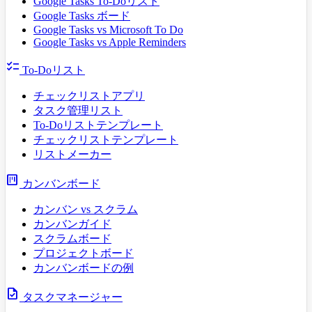
Google Tasks To-Doリスト
Google Tasks ボード
Google Tasks vs Microsoft To Do
Google Tasks vs Apple Reminders
checklist
To-Doリスト
チェックリストアプリ
タスク管理リスト
To-Doリストテンプレート
チェックリストテンプレート
リストメーカー
view_kanban
カンバンボード
カンバン vs スクラム
カンバンガイド
スクラムボード
プロジェクトボード
カンバンボードの例
task
タスクマネージャー