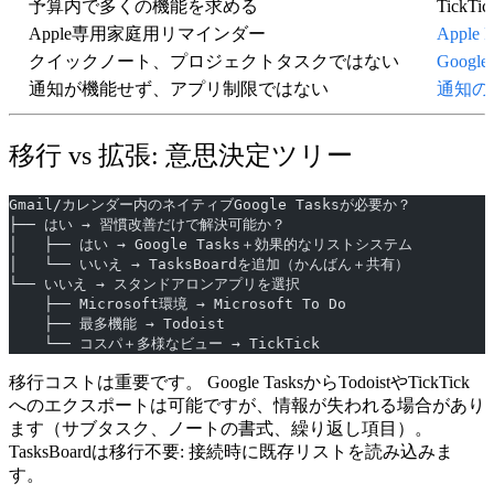
予算内で多くの機能を求める
TickTic
Apple専用家庭用リマインダー
Apple R
クイックノート、プロジェクトタスクではない
Google
通知が機能せず、アプリ制限ではない
通知の
移行 vs 拡張: 意思決定ツリー
Gmail/カレンダー内のネイティブGoogle Tasksが必要か？
├── はい → 習慣改善だけで解決可能か？
│   ├── はい → Google Tasks＋効果的なリストシステム
│   └── いいえ → TasksBoardを追加（かんばん＋共有）
└── いいえ → スタンドアロンアプリを選択
    ├── Microsoft環境 → Microsoft To Do
    ├── 最多機能 → Todoist
    └── コスパ＋多様なビュー → TickTick
移行コストは重要です。
Google TasksからTodoistやTickTick
へのエクスポートは可能ですが、情報が失われる場合があり
ます（サブタスク、ノートの書式、繰り返し項目）。
TasksBoardは移行不要:
接続時に既存リストを読み込みま
す。