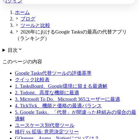
ログイン
ホーム
chevron_right
ブログ
chevron_right
ツールと比較
chevron_right
2026年におけるGoogle Tasksの最高の代替アプリ
（ランキング）
expand_more
目次
このページの内容
Google Tasks代替ツールの評価基準
クイック比較表
1. TasksBoard、Google環境に留まる最適解
2. Todoist、高度な機能に最適
3. Microsoft To Do、Microsoft 365ユーザーに最適
4. TickTick、機能と価格の最適バランス
5. Google Tasks、「代替」が間違った枠組みの場合の最
適解
ユースケース別代替ツール
移行 vs 拡張: 意思決定ツリー
GQueues、Asana、Notionについては？