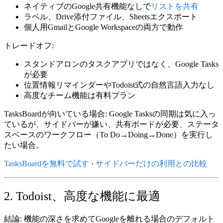
ネイティブのGoogle共有機能なしで
リストを共有
ラベル、Drive添付ファイル、Sheetsエクスポート
個人用GmailとGoogle Workspaceの両方で動作
トレードオフ:
スタンドアロンのタスクアプリではなく、Google Tasks
が必要
位置情報リマインダーやTodoist式の自然言語入力なし
高度なチーム機能は有料プラン
TasksBoardが向いている場合:
Google Tasksの同期は気に入っ
ているが、サイドバーが嫌い、共有ボードが必要、ステータ
スベースのワークフロー（To Do→Doing→Done）を実行し
たい場合。
TasksBoardを無料で試す
·
サイドバーだけの利用との比較
2. Todoist、高度な機能に最適
結論:
機能の深さを求めて
Googleを離れる
場合のデフォルト