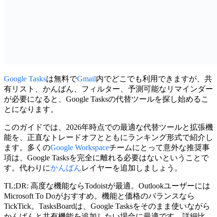
Google Tasks
は無料で
Gmail
内でどこでも利用できますが、共
有リスト、かんばん、フィルター、予測可能なリマインダー
が必要になると、
Google Tasksの代替ツール
を探し始めるこ
とになります。
このガイドでは、2026年時点での最適な代替ツールと拡張機
能を、正直なトレードオフとともにランキング形式で紹介し
ます。多くの
Google Workspace
チームにとって意外な推奨事
項は、
Google Tasksを完全に離れる必要はない
ということで
す。代わりに
かんばん
レイヤーを追加しましょう。
TL;DR:
高度な機能ならTodoistが最適。Outlookユーザーには
Microsoft To Doがおすすめ。機能と価格のバランスなら
TickTick。
TasksBoard
は、Google Tasksをそのまま使いながら
かんばんと共有機能を追加したい場合に最適です。詳細比