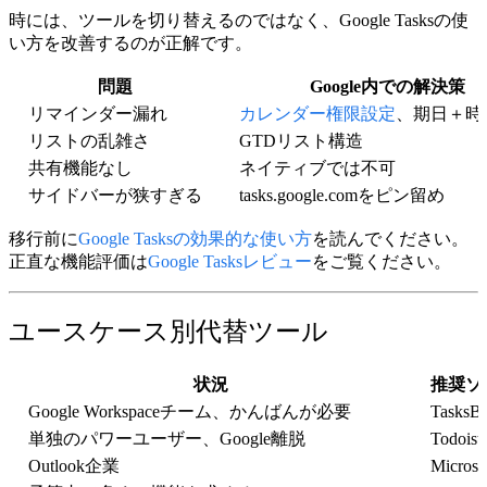
時には、ツールを切り替えるのではなく、
Google Tasksの使
い方を改善する
のが正解です。
問題
Google内での解決策
リマインダー漏れ
カレンダー権限設定
、期日＋時
リストの乱雑さ
GTDリスト構造
共有機能なし
ネイティブでは不可
サイドバーが狭すぎる
tasks.google.comをピン留め
移行前に
Google Tasksの効果的な使い方
を読んでください。
正直な機能評価は
Google Tasksレビュー
をご覧ください。
ユースケース別代替ツール
状況
推奨ソ
Google Workspaceチーム、かんばんが必要
TasksB
単独のパワーユーザー、Google離脱
Todoist
Outlook企業
Microso