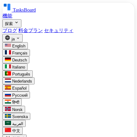
TasksBoard
機能
expand_more
探索
ブログ
料金プラン
セキュリティ
language
expand_more
ja
English
Français
Deutsch
Italiano
Português
Nederlands
Español
Русский
हिन्दी
Norsk
Svenska
العربية
中文