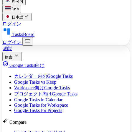
한국어
ไทย
check
日本語
ログイン
TasksBoard
menu
ログイン
機能
expand_more
探索
task_alt
Google Tasks向け
カレンダー内のGoogle Tasks
Google Tasks vs Keep
Workspace向けGoogle Tasks
プロジェクト向けGoogle Tasks
Google Tasks in Calendar
Google Tasks for Workspace
Google Tasks for Projects
compare_arrows
Compare