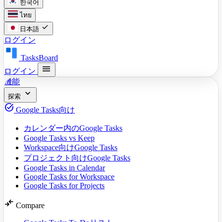
한국어
ไทย
check
日本語
ログイン
TasksBoard
menu
ログイン
機能
expand_more
探索
task_alt
Google Tasks向け
カレンダー内のGoogle Tasks
Google Tasks vs Keep
Workspace向けGoogle Tasks
プロジェクト向けGoogle Tasks
Google Tasks in Calendar
Google Tasks for Workspace
Google Tasks for Projects
compare_arrows
Compare