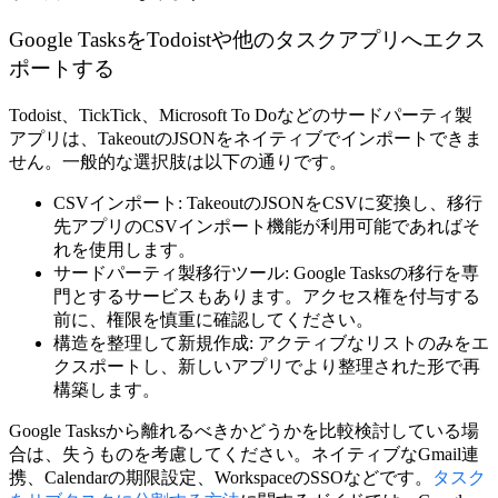
Google TasksをTodoistや他のタスクアプリへエクス
ポートする
Todoist、TickTick、Microsoft To Doなどのサードパーティ製
アプリは、TakeoutのJSONをネイティブでインポートできま
せん。一般的な選択肢は以下の通りです。
CSVインポート:
TakeoutのJSONをCSVに変換し、移行
先アプリのCSVインポート機能が利用可能であればそ
れを使用します。
サードパーティ製移行ツール:
Google Tasksの移行を専
門とするサービスもあります。アクセス権を付与する
前に、権限を慎重に確認してください。
構造を整理して新規作成:
アクティブなリストのみをエ
クスポートし、新しいアプリでより整理された形で再
構築します。
Google Tasksから離れるべきかどうかを比較検討している場
合は、失うものを考慮してください。ネイティブなGmail連
携、Calendarの期限設定、WorkspaceのSSOなどです。
タスク