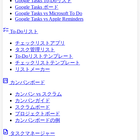
Google Tasks To-Doリスト
Google Tasks ボード
Google Tasks vs Microsoft To Do
Google Tasks vs Apple Reminders
checklist
To-Doリスト
チェックリストアプリ
タスク管理リスト
To-Doリストテンプレート
チェックリストテンプレート
リストメーカー
view_kanban
カンバンボード
カンバン vs スクラム
カンバンガイド
スクラムボード
プロジェクトボード
カンバンボードの例
task
タスクマネージャー