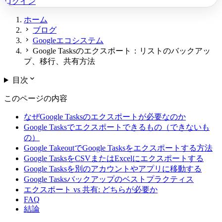
ログイン
ホーム
chevron_right
ブログ
chevron_right
Googleエコシステム
chevron_right
Google Tasksのエクスポート：リストのバックアッ
プ、移行、共有方法
expand_more
目次
このページの内容
なぜGoogle Tasksのエクスポートが必要なのか
Google Tasksでエクスポートできるもの（できないも
の）
Google TakeoutでGoogle Tasksをエクスポートする方法
Google TasksをCSVまたはExcelにエクスポートする
Google Tasksを別のアカウントやアプリに移動する
Google Tasksバックアップのベストプラクティス
エクスポート vs 共有: どちらが必要か
FAQ
結論