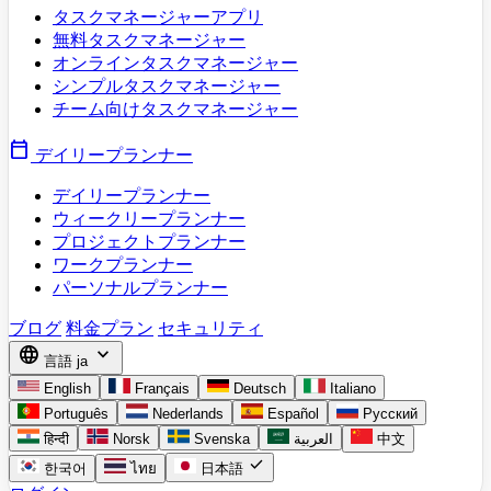
タスクマネージャーアプリ
無料タスクマネージャー
オンラインタスクマネージャー
シンプルタスクマネージャー
チーム向けタスクマネージャー
calendar_today
デイリープランナー
デイリープランナー
ウィークリープランナー
プロジェクトプランナー
ワークプランナー
パーソナルプランナー
ブログ
料金プラン
セキュリティ
language
expand_more
言語
ja
English
Français
Deutsch
Italiano
Português
Nederlands
Español
Русский
हिन्दी
Norsk
Svenska
العربية
中文
check
한국어
ไทย
日本語