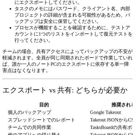
にエクスポート
してください。
タスクのメモにはパスワード、クライアント名、内部
プロジェクトの詳細が含まれる可能性があるため、
バ
ックアップは安全に保管
してください。
プロセスが機能することを確認するために、テストア
カウントに1つのリストをインポートして
復元テスト
を
行ってください。
チームの場合、共有アクセスによってバックアップの不安が
軽減されます。全員が同じ同期されたボードで作業していれ
ば、誰か一人のノートPCのエクスポートに依存する単一障
害点はなくなります。
エクスポート vs 共有: どちらが必要か
目的
推奨され
個人のバックアップ
Google Takeout
スプレッドシートでのレポート
Takeout JSONから
チームでの共同作業
TasksBoardの共有
他のアプリへの切り替え
Takeout JSON