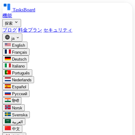
TasksBoard
機能
expand_more
探索
ブログ
料金プラン
セキュリティ
language
expand_more
ja
English
Français
Deutsch
Italiano
Português
Nederlands
Español
Русский
हिन्दी
Norsk
Svenska
العربية
中文