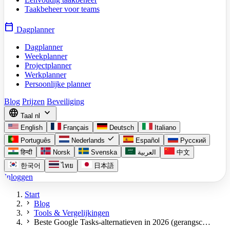
Taakbeheer voor teams
calendar_today
Dagplanner
Dagplanner
Weekplanner
Projectplanner
Werkplanner
Persoonlijke planner
Blog
Prijzen
Beveiliging
language
expand_more
Taal
nl
English
Français
Deutsch
Italiano
check
Português
Nederlands
Español
Русский
हिन्दी
Norsk
Svenska
العربية
中文
한국어
ไทย
日本語
Inloggen
Start
chevron_right
Blog
chevron_right
Tools & Vergelijkingen
chevron_right
Beste Google Tasks-alternatieven in 2026 (gerangsc…