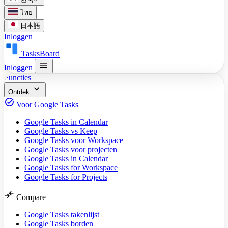
ไทย
日本語
Inloggen
TasksBoard
menu
Inloggen
Functies
expand_more
Ontdek
task_alt
Voor Google Tasks
Google Tasks in Calendar
Google Tasks vs Keep
Google Tasks voor Workspace
Google Tasks voor projecten
Google Tasks in Calendar
Google Tasks for Workspace
Google Tasks for Projects
compare_arrows
Compare
Google Tasks takenlijst
Google Tasks borden