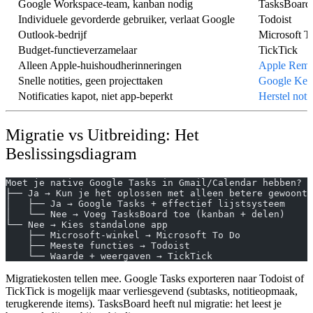
Google Workspace-team, kanban nodig
TasksBoard
Individuele gevorderde gebruiker, verlaat Google
Todoist
Outlook-bedrijf
Microsoft T
Budget-functieverzamelaar
TickTick
Alleen Apple-huishoudherinneringen
Apple Remi
Snelle notities, geen projecttaken
Google Kee
Notificaties kapot, niet app-beperkt
Herstel notif
Migratie vs Uitbreiding: Het
Beslissingsdiagram
Moet je native Google Tasks in Gmail/Calendar hebben?
├── Ja → Kun je het oplossen met alleen betere gewoonte
│   ├── Ja → Google Tasks + effectief lijstsysteem
│   └── Nee → Voeg TasksBoard toe (kanban + delen)
└── Nee → Kies standalone app
    ├── Microsoft-winkel → Microsoft To Do
    ├── Meeste functies → Todoist
    └── Waarde + weergaven → TickTick
Migratiekosten tellen mee.
Google Tasks exporteren naar Todoist of
TickTick is mogelijk maar verliesgevend (subtasks, notitieopmaak,
terugkerende items).
TasksBoard heeft nul migratie:
het leest je