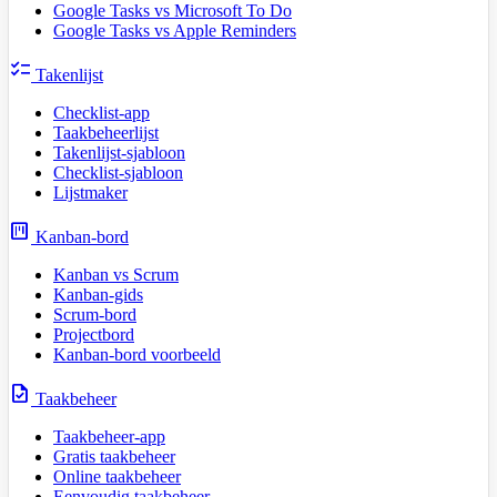
Google Tasks vs Microsoft To Do
Google Tasks vs Apple Reminders
checklist
Takenlijst
Checklist-app
Taakbeheerlijst
Takenlijst-sjabloon
Checklist-sjabloon
Lijstmaker
view_kanban
Kanban-bord
Kanban vs Scrum
Kanban-gids
Scrum-bord
Projectbord
Kanban-bord voorbeeld
task
Taakbeheer
Taakbeheer-app
Gratis taakbeheer
Online taakbeheer
Eenvoudig taakbeheer