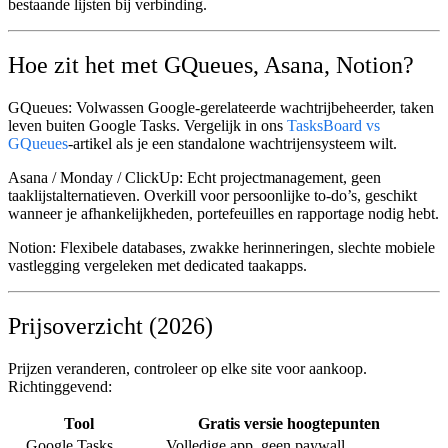
bestaande lijsten bij verbinding.
Hoe zit het met GQueues, Asana, Notion?
GQueues:
Volwassen Google-gerelateerde wachtrijbeheerder, taken
leven buiten Google Tasks. Vergelijk in ons
TasksBoard vs
GQueues
-artikel als je een standalone wachtrijensysteem wilt.
Asana / Monday / ClickUp:
Echt projectmanagement, geen
taaklijstalternatieven. Overkill voor persoonlijke to-do’s, geschikt
wanneer je afhankelijkheden, portefeuilles en rapportage nodig hebt.
Notion:
Flexibele databases, zwakke herinneringen, slechte mobiele
vastlegging vergeleken met dedicated taakapps.
Prijsoverzicht (2026)
Prijzen veranderen, controleer op elke site voor aankoop.
Richtinggevend:
Tool
Gratis versie hoogtepunten
Google Tasks
Volledige app, geen paywall