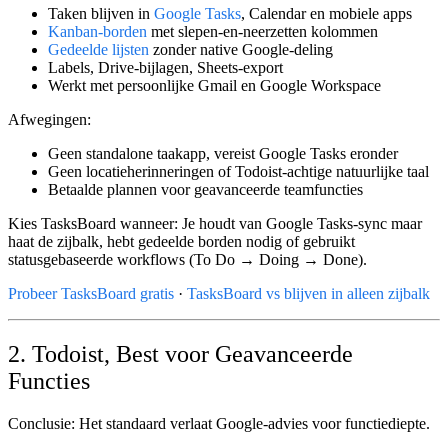
Taken blijven in
Google Tasks
, Calendar en mobiele apps
Kanban-borden
met slepen-en-neerzetten kolommen
Gedeelde lijsten
zonder native Google-deling
Labels, Drive-bijlagen, Sheets-export
Werkt met persoonlijke Gmail en Google Workspace
Afwegingen:
Geen standalone taakapp, vereist Google Tasks eronder
Geen locatieherinneringen of Todoist-achtige natuurlijke taal
Betaalde plannen voor geavanceerde teamfuncties
Kies TasksBoard wanneer:
Je houdt van Google Tasks-sync maar
haat de zijbalk, hebt gedeelde borden nodig of gebruikt
statusgebaseerde workflows (To Do → Doing → Done).
Probeer TasksBoard gratis
·
TasksBoard vs blijven in alleen zijbalk
2. Todoist, Best voor Geavanceerde
Functies
Conclusie:
Het standaard
verlaat Google
-advies voor functiediepte.