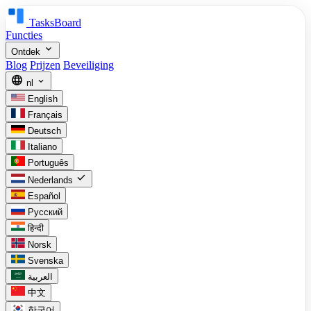
TasksBoard
Functies
expand_more
Ontdek
Blog
Prijzen
Beveiliging
language
expand_more
nl
English
Français
Deutsch
Italiano
Português
check
Nederlands
Español
Русский
हिन्दी
Norsk
Svenska
العربية
中文
한국어