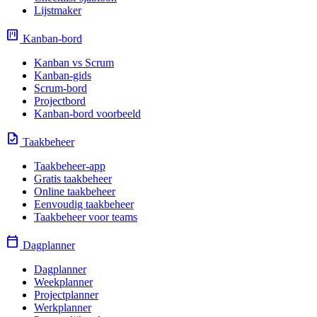
Lijstmaker
view_kanban
Kanban-bord
Kanban vs Scrum
Kanban-gids
Scrum-bord
Projectbord
Kanban-bord voorbeeld
task
Taakbeheer
Taakbeheer-app
Gratis taakbeheer
Online taakbeheer
Eenvoudig taakbeheer
Taakbeheer voor teams
calendar_today
Dagplanner
Dagplanner
Weekplanner
Projectplanner
Werkplanner