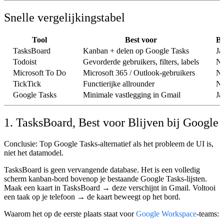
Snelle vergelijkingstabel
Tool
Best voor
Bl
TasksBoard
Kanban + delen op Google Tasks
Ja
Todoist
Gevorderde gebruikers, filters, labels
Ne
Microsoft To Do
Microsoft 365 / Outlook-gebruikers
N
TickTick
Functierijke allrounder
N
Google Tasks
Minimale vastlegging in Gmail
Ja
1. TasksBoard, Best voor Blijven bij Google
Conclusie:
Top
Google Tasks-alternatief
als het probleem de UI is,
niet het datamodel.
TasksBoard is geen vervangende database. Het is een volledig
scherm
kanban-bord
bovenop je bestaande Google Tasks-lijsten.
Maak een kaart in TasksBoard → deze verschijnt in Gmail. Voltooi
een taak op je telefoon → de kaart beweegt op het bord.
Waarom het op de eerste plaats staat voor
Google Workspace
-teams: