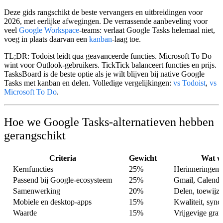
Deze gids rangschikt de beste vervangers en uitbreidingen voor
2026, met eerlijke afwegingen. De verrassende aanbeveling voor
veel
Google Workspace
-teams:
verlaat Google Tasks helemaal niet
,
voeg in plaats daarvan een
kanban
-laag toe.
TL;DR:
Todoist leidt qua geavanceerde functies. Microsoft To Do
wint voor Outlook-gebruikers. TickTick balanceert functies en prijs.
TasksBoard
is de beste optie als je wilt blijven bij native Google
Tasks met kanban en delen. Volledige vergelijkingen:
vs Todoist
,
vs
Microsoft To Do
.
Hoe we Google Tasks-alternatieven hebben
gerangschikt
Criteria
Gewicht
Wat w
Kernfuncties
25%
Herinneringen, 
Passend bij Google-ecosysteem
25%
Gmail, Calenda
Samenwerking
20%
Delen, toewijz
Mobiele en desktop-apps
15%
Kwaliteit, synch
Waarde
15%
Vrijgevige grati