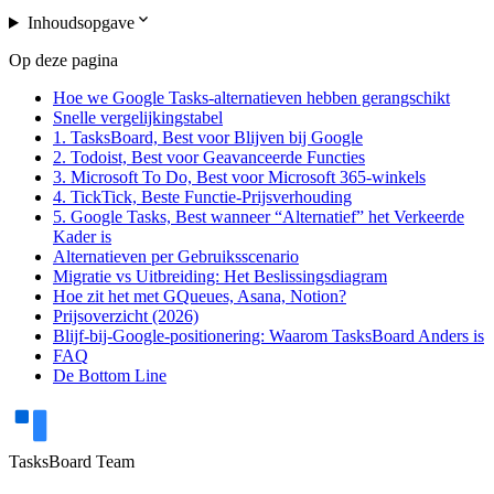
expand_more
Inhoudsopgave
Op deze pagina
Hoe we Google Tasks-alternatieven hebben gerangschikt
Snelle vergelijkingstabel
1. TasksBoard, Best voor Blijven bij Google
2. Todoist, Best voor Geavanceerde Functies
3. Microsoft To Do, Best voor Microsoft 365-winkels
4. TickTick, Beste Functie-Prijsverhouding
5. Google Tasks, Best wanneer “Alternatief” het Verkeerde
Kader is
Alternatieven per Gebruiksscenario
Migratie vs Uitbreiding: Het Beslissingsdiagram
Hoe zit het met GQueues, Asana, Notion?
Prijsoverzicht (2026)
Blijf-bij-Google-positionering: Waarom TasksBoard Anders is
FAQ
De Bottom Line
TasksBoard Team