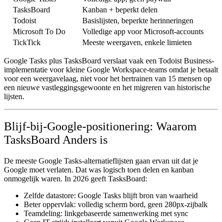
TasksBoard
Kanban + beperkt delen
Todoist
Basislijsten, beperkte herinneringen
Microsoft To Do
Volledige app voor Microsoft-accounts
TickTick
Meeste weergaven, enkele limieten
Google Tasks plus TasksBoard verslaat vaak een Todoist Business-
implementatie voor kleine Google Workspace-teams omdat je betaalt
voor een
weergavelaag
, niet voor het hertrainen van 15 mensen op
een nieuwe vastleggingsgewoonte en het migreren van historische
lijsten.
Blijf-bij-Google-positionering: Waarom
TasksBoard Anders is
De meeste
Google Tasks-alternatief
lijsten gaan ervan uit dat je
Google moet verlaten. Dat was logisch toen delen en kanban
onmogelijk waren. In 2026 geeft TasksBoard:
Zelfde datastore:
Google Tasks blijft bron van waarheid
Beter oppervlak:
volledig scherm bord, geen 280px-zijbalk
Teamdeling:
linkgebaseerde samenwerking met sync