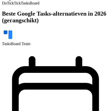
Do
TickTick
TasksBoard
Beste Google Tasks-alternatieven in 2026
(gerangschikt)
TasksBoard Team