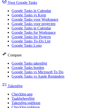
task_alt
Voor Google Tasks
Google Tasks in Calendar
Google Tasks vs Keep
Google Tasks voor Workspace
Google Tasks voor projecten
Google Tasks in Calendar
Google Tasks for Workspace
Google Tasks for Projects
Google Tasks To-Do List
Google Tasks Logo
compare_arrows
Compare
Google Tasks takenlijst
Google Tasks borden
Google Tasks vs Microsoft To Do
Google Tasks vs Apple Reminders
checklist
Takenlijst
Checklist-app
Taakbeheerlijst
Takenlijst-sjabloon
Checklist-sjabloon