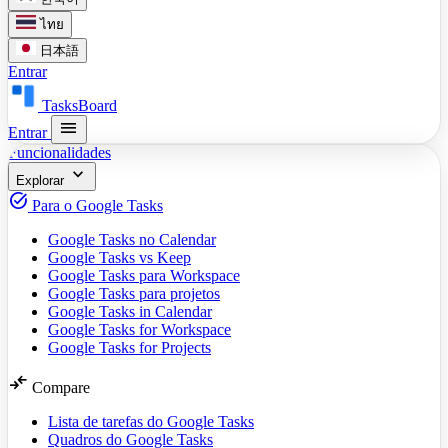
ไทย
日本語
Entrar
TasksBoard
menu
Entrar
Funcionalidades
expand_more
Explorar
task_alt
Para o Google Tasks
Google Tasks no Calendar
Google Tasks vs Keep
Google Tasks para Workspace
Google Tasks para projetos
Google Tasks in Calendar
Google Tasks for Workspace
Google Tasks for Projects
compare_arrows
Compare
Lista de tarefas do Google Tasks
Quadros do Google Tasks