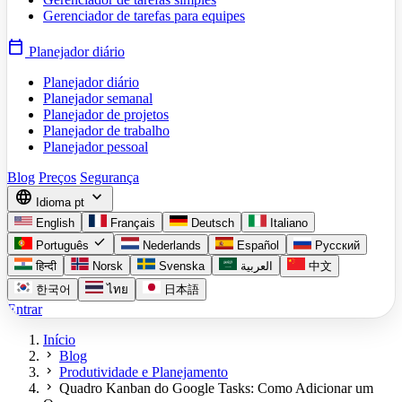
Gerenciador de tarefas para equipes
calendar_today
Planejador diário
Planejador diário
Planejador semanal
Planejador de projetos
Planejador de trabalho
Planejador pessoal
Blog
Preços
Segurança
language
expand_more
Idioma
pt
English
Français
Deutsch
Italiano
check
Português
Nederlands
Español
Русский
हिन्दी
Norsk
Svenska
العربية
中文
한국어
ไทย
日本語
Entrar
Início
chevron_right
Blog
chevron_right
Produtividade e Planejamento
chevron_right
Quadro Kanban do Google Tasks: Como Adicionar um