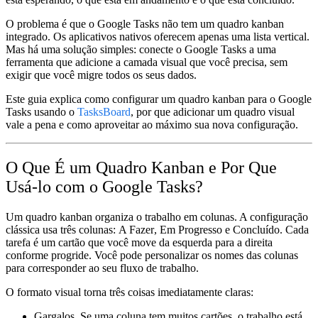
O problema é que
o Google Tasks não tem um quadro kanban
integrado
. Os aplicativos nativos oferecem apenas uma lista vertical.
Mas há uma solução simples: conecte o Google Tasks a uma
ferramenta que adicione a camada visual que você precisa, sem
exigir que você migre todos os seus dados.
Este guia explica como configurar um quadro kanban para o Google
Tasks usando o
TasksBoard
, por que adicionar um quadro visual
vale a pena e como aproveitar ao máximo sua nova configuração.
O Que É um Quadro Kanban e Por Que
Usá-lo com o Google Tasks?
Um quadro kanban organiza o trabalho em colunas. A configuração
clássica usa três colunas:
A Fazer
,
Em Progresso
e
Concluído
. Cada
tarefa é um cartão que você move da esquerda para a direita
conforme progride. Você pode personalizar os nomes das colunas
para corresponder ao seu fluxo de trabalho.
O formato visual torna três coisas imediatamente claras:
Gargalos.
Se uma coluna tem muitos cartões, o trabalho está