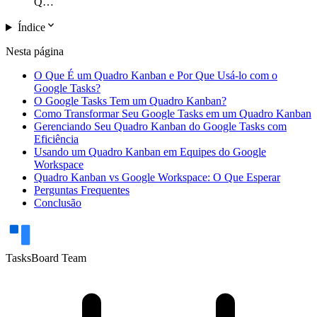
Q…
expand_more
Índice
Nesta página
O Que É um Quadro Kanban e Por Que Usá-lo com o
Google Tasks?
O Google Tasks Tem um Quadro Kanban?
Como Transformar Seu Google Tasks em um Quadro Kanban
Gerenciando Seu Quadro Kanban do Google Tasks com
Eficiência
Usando um Quadro Kanban em Equipes do Google
Workspace
Quadro Kanban vs Google Workspace: O Que Esperar
Perguntas Frequentes
Conclusão
TasksBoard Team