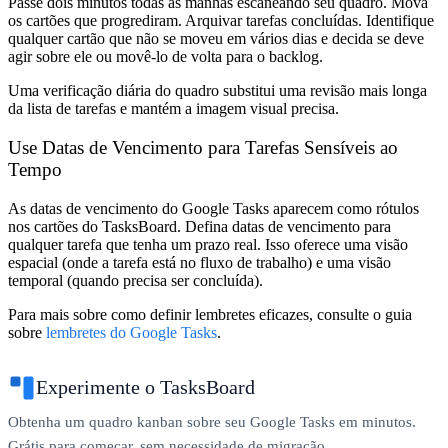
Passe dois minutos todas as manhãs escaneando seu quadro. Mova
os cartões que progrediram. Arquivar tarefas concluídas. Identifique
qualquer cartão que não se moveu em vários dias e decida se deve
agir sobre ele ou movê-lo de volta para o backlog.
Uma verificação diária do quadro substitui uma revisão mais longa
da lista de tarefas e mantém a imagem visual precisa.
Use Datas de Vencimento para Tarefas Sensíveis ao
Tempo
As datas de vencimento do Google Tasks aparecem como rótulos
nos cartões do TasksBoard. Defina datas de vencimento para
qualquer tarefa que tenha um prazo real. Isso oferece uma visão
espacial (onde a tarefa está no fluxo de trabalho) e uma visão
temporal (quando precisa ser concluída).
Para mais sobre como definir lembretes eficazes, consulte o guia
sobre
lembretes do Google Tasks
.
Experimente o TasksBoard
Obtenha um quadro kanban sobre seu Google Tasks em minutos.
Grátis para começar, sem necessidade de migração.