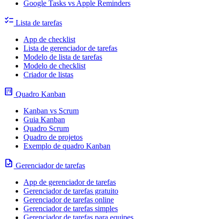
Google Tasks vs Apple Reminders
checklist
Lista de tarefas
App de checklist
Lista de gerenciador de tarefas
Modelo de lista de tarefas
Modelo de checklist
Criador de listas
view_kanban
Quadro Kanban
Kanban vs Scrum
Guia Kanban
Quadro Scrum
Quadro de projetos
Exemplo de quadro Kanban
task
Gerenciador de tarefas
App de gerenciador de tarefas
Gerenciador de tarefas gratuito
Gerenciador de tarefas online
Gerenciador de tarefas simples
Gerenciador de tarefas para equipes