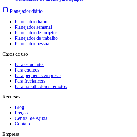
calendar_today
Planejador diário
Planejador diário
Planejador semanal
Planejador de projetos
Planejador de trabalho
Planejador pessoal
Casos de uso
Para estudantes
Para equipes
Para pequenas empresas
Para freelancers
Para trabalhadores remotos
Recursos
Blog
Preços
Central de Ajuda
Contato
Empresa