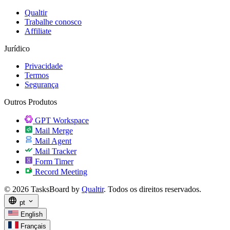
Qualtir
Trabalhe conosco
Affiliate
Jurídico
Privacidade
Termos
Segurança
Outros Produtos
GPT Workspace
Mail Merge
Mail Agent
Mail Tracker
Form Timer
Record Meeting
© 2026 TasksBoard by
Qualtir
. Todos os direitos reservados.
language
expand_more
pt
English
Français