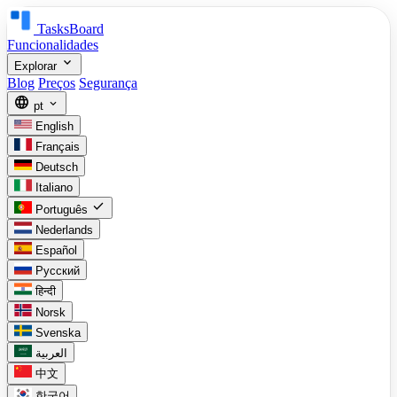
TasksBoard
Funcionalidades
expand_more
Explorar
Blog
Preços
Segurança
language
expand_more
pt
English
Français
Deutsch
Italiano
check
Português
Nederlands
Español
Русский
हिन्दी
Norsk
Svenska
العربية
中文
한국어