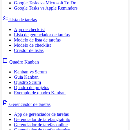
Google Tasks vs Microsoft To Do
Google Tasks vs Apple Reminders
checklist
Lista de tarefas
App de checklist
Lista de gerenciador de tarefas
Modelo de lista de tarefas
Modelo de checklist
Criador de listas
view_kanban
Quadro Kanban
Kanban vs Scrum
Guia Kanban
Quadro Scrum
Quadro de projetos
Exemplo de quadro Kanban
task
Gerenciador de tarefas
App de gerenciador de tarefas
Gerenciador de tarefas gratuito
Gerenciador de tarefas online
Gerenciador de tarefas simples