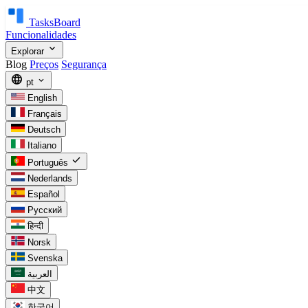
TasksBoard
Funcionalidades
expand_more
Explorar
Blog
Preços
Segurança
language
expand_more
pt
English
Français
Deutsch
Italiano
check
Português
Nederlands
Español
Русский
हिन्दी
Norsk
Svenska
العربية
中文
한국어