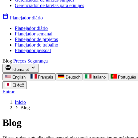
Gerenciador de tarefas para equipes
calendar_today
Planejador diário
Planejador diário
Planejador semanal
Planejador de projetos
Planejador de trabalho
Planejador pessoal
Blog
Preços
Segurança
language
expand_more
Idioma
pt
English
Français
Deutsch
Italiano
Português
日本語
Entrar
Início
chevron_right
Blog
Blog
Dicas, guias e atualizações para ajudar você a aproveitar ao máxim