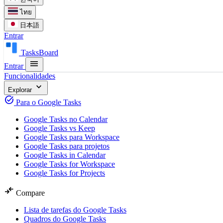
ไทย
日本語
Entrar
TasksBoard
menu
Entrar
Funcionalidades
expand_more
Explorar
task_alt
Para o Google Tasks
Google Tasks no Calendar
Google Tasks vs Keep
Google Tasks para Workspace
Google Tasks para projetos
Google Tasks in Calendar
Google Tasks for Workspace
Google Tasks for Projects
compare_arrows
Compare
Lista de tarefas do Google Tasks
Quadros do Google Tasks