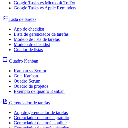
Google Tasks vs Microsoft To Do
Google Tasks vs Apple Reminders
checklist
Lista de tarefas
App de checklist
Lista de gerenciador de tarefas
Modelo de lista de tarefas
Modelo de checklist
Criador de listas
view_kanban
Quadro Kanban
Kanban vs Scrum
Guia Kanban
Quadro Scrum
Quadro de projetos
Exemplo de quadro Kanban
task
Gerenciador de tarefas
App de gerenciador de tarefas
Gerenciador de tarefas gratuito
Gerenciador de tarefas online
Gerenciador de tarefas simples