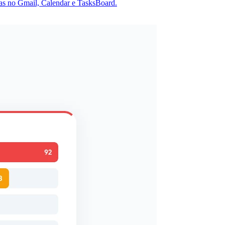
-las no Gmail, Calendar e TasksBoard.