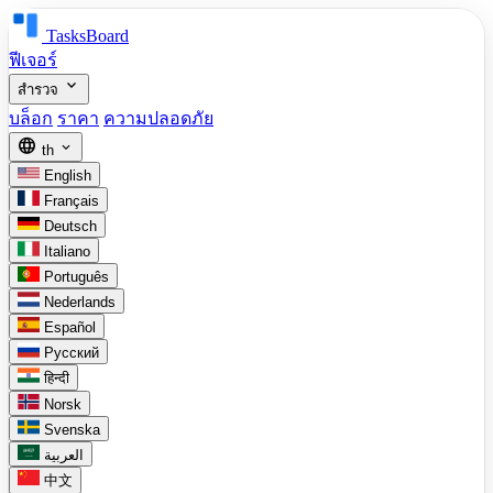
TasksBoard
ฟีเจอร์
expand_more
สำรวจ
บล็อก
ราคา
ความปลอดภัย
language
expand_more
th
English
Français
Deutsch
Italiano
Português
Nederlands
Español
Русский
हिन्दी
Norsk
Svenska
العربية
中文