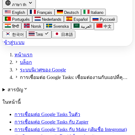
language
expand_more
ภาษา
th
English
Français
Deutsch
Italiano
Português
Nederlands
Español
Русский
हिन्दी
Norsk
Svenska
العربية
中文
check
한국어
ไทย
日本語
เข้าสู่ระบบ
หน้าแรก
chevron_right
บล็อก
chevron_right
ระบบนิเวศของ Google
chevron_right
การเชื่อมต่อ Google Tasks: เชื่อมต่องานกับแอปที่คุ…
expand_more
สารบัญ
ในหน้านี้
การเชื่อมต่อ Google Tasks ในตัว
การเชื่อมต่อ Google Tasks กับ Zapier
การเชื่อมต่อ Google Tasks กับ Make (เดิมชื่อ Integromat)