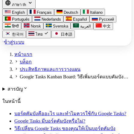
language
expand_more
ภาษา
th
English
Français
Deutsch
Italiano
Português
Nederlands
Español
Русский
हिन्दी
Norsk
Svenska
العربية
中文
check
한국어
ไทย
日本語
เข้าสู่ระบบ
หน้าแรก
chevron_right
บล็อก
chevron_right
ประสิทธิภาพและการวางแผน
chevron_right
Google Tasks Kanban Board: วิธีเพิ่มบอร์ดแบบคัมบัง…
expand_more
สารบัญ
ในหน้านี้
บอร์ดคัมบังคืออะไร และทำไมควรใช้กับ Google Tasks?
Google Tasks มีบอร์ดคัมบังหรือไม่?
วิธีเปลี่ยน Google Tasks ของคุณให้เป็นบอร์ดคัมบัง