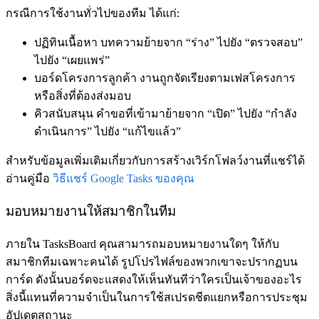
กรณีการใช้งานทั่วไปของทีม ได้แก่:
ปฏิทินเนื้อหา
บทความย้ายจาก “ร่าง” ไปยัง “ตรวจสอบ”
ไปยัง “เผยแพร่”
บอร์ดโครงการลูกค้า
งานถูกจัดเรียงตามเฟสโครงการ
หรือสิ่งที่ต้องส่งมอบ
คิวสนับสนุน
คำขอที่เข้ามาย้ายจาก “เปิด” ไปยัง “กำลัง
ดำเนินการ” ไปยัง “แก้ไขแล้ว”
สำหรับข้อมูลเพิ่มเติมเกี่ยวกับการสร้างเวิร์กโฟลว์งานที่แชร์ได้
อ่านคู่มือ
วิธีแชร์ Google Tasks ของคุณ
มอบหมายงานให้สมาชิกในทีม
ภายใน TasksBoard คุณสามารถมอบหมายงานใดๆ ให้กับ
สมาชิกทีมเฉพาะคนได้ รูปโปรไฟล์ของพวกเขาจะปรากฏบน
การ์ด ดังนั้นบอร์ดจะแสดงให้เห็นทันทีว่าใครเป็นเจ้าของอะไร
สิ่งนี้แทนที่ความจำเป็นในการใช้สเปรดชีตแยกหรือการประชุม
อัปเดตสถานะ