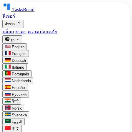
TasksBoard
ฟีเจอร์
expand_more
สำรวจ
บล็อก
ราคา
ความปลอดภัย
language
expand_more
th
English
Français
Deutsch
Italiano
Português
Nederlands
Español
Русский
हिन्दी
Norsk
Svenska
العربية
中文