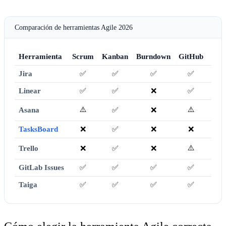
Comparación de herramientas Agile 2026
Herramienta
Scrum
Kanban
Burndown
GitHub
Ni
Jira
✅
✅
✅
✅
Linear
✅
✅
❌
✅
25
⚠️
⚠️
Asana
✅
❌
TasksBoard
❌
✅
❌
❌
⚠️
Trello
❌
✅
❌
GitLab Issues
✅
✅
✅
✅
Taiga
✅
✅
✅
✅
Aloj