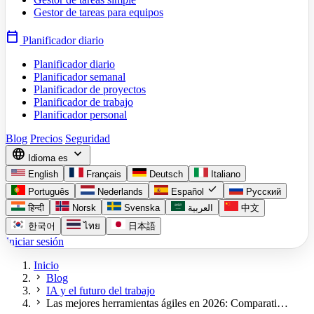
Gestor de tareas para equipos
calendar_today
Planificador diario
Planificador diario
Planificador semanal
Planificador de proyectos
Planificador de trabajo
Planificador personal
Blog
Precios
Seguridad
language
expand_more
Idioma
es
English
Français
Deutsch
Italiano
check
Português
Nederlands
Español
Русский
हिन्दी
Norsk
Svenska
العربية
中文
한국어
ไทย
日本語
Iniciar sesión
Inicio
chevron_right
Blog
chevron_right
IA y el futuro del trabajo
chevron_right
Las mejores herramientas ágiles en 2026: Comparati…