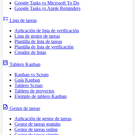
Google Tasks vs Microsoft To Do
Google Tasks vs Apple Reminders
checklist
Lista de tareas
Aplicación de lista de verificación
Lista de gestor de tareas
Plantilla de lista de tareas
Plantilla de lista de verificación
Creador de listas
view_kanban
Tablero Kanban
Kanban vs Scrum
Guía Kanban
Tablero Scrum
Tablero de proyectos
Ejemplo de tablero Kanban
task
Gestor de tareas
Aplicación de gestor de tareas
Gestor de tareas gratuito
Gestor de tareas online
Gestor de tareas simple