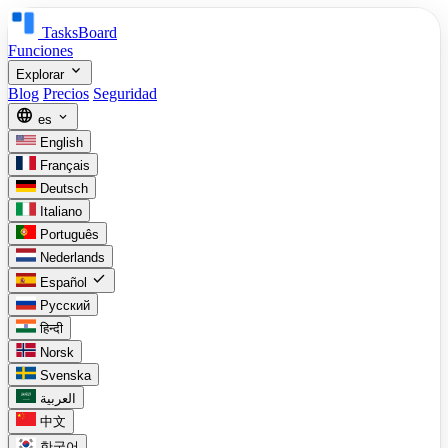
TasksBoard
Funciones
expand_more
Explorar
Blog
Precios
Seguridad
language
expand_more
es
English
Français
Deutsch
Italiano
Português
Nederlands
check
Español
Русский
हिन्दी
Norsk
Svenska
العربية
中文
한국어