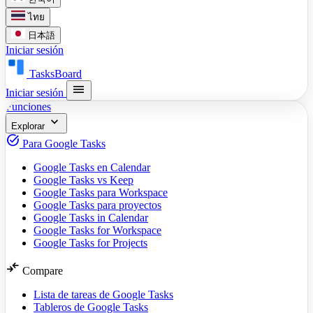
ไทย
日本語
Iniciar sesión
TasksBoard
menu
Iniciar sesión
Funciones
expand_more
Explorar
task_alt
Para Google Tasks
Google Tasks en Calendar
Google Tasks vs Keep
Google Tasks para Workspace
Google Tasks para proyectos
Google Tasks in Calendar
Google Tasks for Workspace
Google Tasks for Projects
compare_arrows
Compare
Lista de tareas de Google Tasks
Tableros de Google Tasks