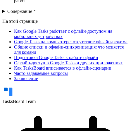
работ…
expand_more
Содержание
На этой странице
Как Google Tasks работает с офлайн-доступом на
мобильных устройствах
Google Tasks на компьютере: отсутствие офлайн-режима
Общие списки и офлайн-синхронизация: что меняется
для команд
Подготовка Google Tasks к работе офлайн
Офлайн-доступ в Google Tasks и других приложениях
Как TasksBoard вписывается в офлайн-сценарии
Часто задаваемые вопросы
Заключение
TasksBoard Team