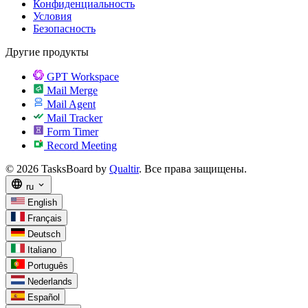
Конфиденциальность
Условия
Безопасность
Другие продукты
GPT Workspace
Mail Merge
Mail Agent
Mail Tracker
Form Timer
Record Meeting
© 2026 TasksBoard by
Qualtir
. Все права защищены.
language
expand_more
ru
English
Français
Deutsch
Italiano
Português
Nederlands
Español