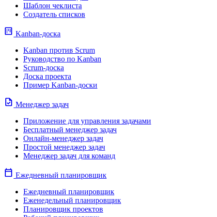
Шаблон чеклиста
Создатель списков
view_kanban
Kanban-доска
Kanban против Scrum
Руководство по Kanban
Scrum-доска
Доска проекта
Пример Kanban-доски
task
Менеджер задач
Приложение для управления задачами
Бесплатный менеджер задач
Онлайн-менеджер задач
Простой менеджер задач
Менеджер задач для команд
calendar_today
Ежедневный планировщик
Ежедневный планировщик
Еженедельный планировщик
Планировщик проектов