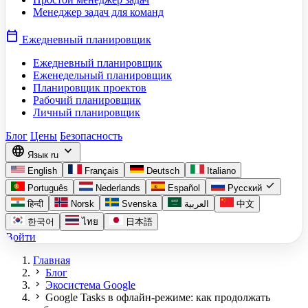
Менеджер задач для команд
calendar_today
Ежедневный планировщик
Ежедневный планировщик
Еженедельный планировщик
Планировщик проектов
Рабочий планировщик
Личный планировщик
Блог
Цены
Безопасность
language
expand_more
Язык
ru
English
Français
Deutsch
Italiano
check
Português
Nederlands
Español
Русский
हिन्दी
Norsk
Svenska
العربية
中文
한국어
ไทย
日本語
Войти
Главная
chevron_right
Блог
chevron_right
Экосистема Google
chevron_right
Google Tasks в офлайн-режиме: как продолжать