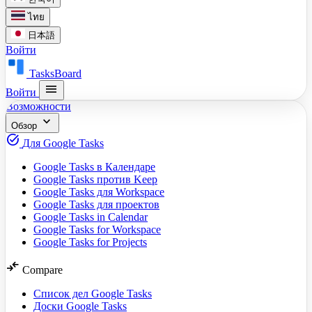
ไทย
日本語
Войти
TasksBoard
menu
Войти
Возможности
expand_more
Обзор
task_alt
Для Google Tasks
Google Tasks в Календаре
Google Tasks против Keep
Google Tasks для Workspace
Google Tasks для проектов
Google Tasks in Calendar
Google Tasks for Workspace
Google Tasks for Projects
compare_arrows
Compare
Список дел Google Tasks
Доски Google Tasks