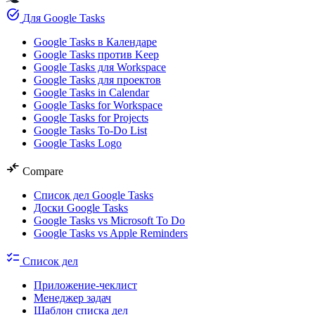
task_alt
Для Google Tasks
Google Tasks в Календаре
Google Tasks против Keep
Google Tasks для Workspace
Google Tasks для проектов
Google Tasks in Calendar
Google Tasks for Workspace
Google Tasks for Projects
Google Tasks To-Do List
Google Tasks Logo
compare_arrows
Compare
Список дел Google Tasks
Доски Google Tasks
Google Tasks vs Microsoft To Do
Google Tasks vs Apple Reminders
checklist
Список дел
Приложение-чеклист
Менеджер задач
Шаблон списка дел