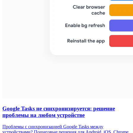
Google Tasks не синхронизируется: решение
проблемы на любом устройстве
Проблемы с синхронизацией Google Tasks между
устройствами? Пошаговые решения для Android, iOS, Chrome