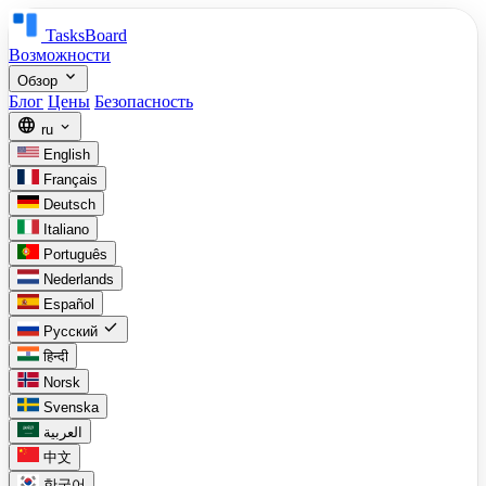
TasksBoard
Возможности
expand_more
Обзор
Блог
Цены
Безопасность
language
expand_more
ru
English
Français
Deutsch
Italiano
Português
Nederlands
Español
check
Русский
हिन्दी
Norsk
Svenska
العربية
中文
한국어