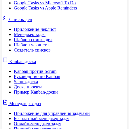
Google Tasks vs Microsoft To Do
Google Tasks vs Apple Reminders
checklist
Список дел
Приложение-чеклист
Менеджер задач
Шаблон списка дел
Шаблон чеклиста
Создатель списков
view_kanban
Kanban-доска
Kanban против Scrum
Руководство по Kanban
Scrum-доска
Доска проекта
Пример Kanban-доски
task
Менеджер задач
Приложение для управления задачами
Бесплатный менеджер задач
Онлайн-менеджер задач
Простой менеджер задач