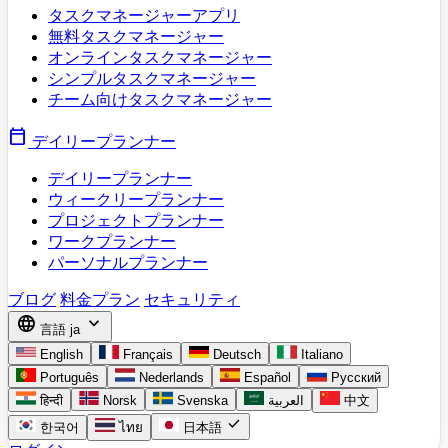
タスクマネージャーアプリ
無料タスクマネージャー
オンラインタスクマネージャー
シンプルタスクマネージャー
チーム向けタスクマネージャー
calendar_today
デイリープランナー
デイリープランナー
ウィークリープランナー
プロジェクトプランナー
ワークプランナー
パーソナルプランナー
ブログ
料金プラン
セキュリティ
language
expand_more
言語
ja
English
Français
Deutsch
Italiano
Português
Nederlands
Español
Русский
हिन्दी
Norsk
Svenska
العربية
中文
check
한국어
ไทย
日本語