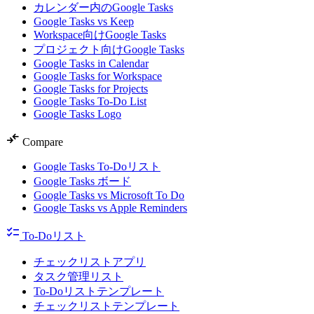
カレンダー内のGoogle Tasks
Google Tasks vs Keep
Workspace向けGoogle Tasks
プロジェクト向けGoogle Tasks
Google Tasks in Calendar
Google Tasks for Workspace
Google Tasks for Projects
Google Tasks To-Do List
Google Tasks Logo
compare_arrows
Compare
Google Tasks To-Doリスト
Google Tasks ボード
Google Tasks vs Microsoft To Do
Google Tasks vs Apple Reminders
checklist
To-Doリスト
チェックリストアプリ
タスク管理リスト
To-Doリストテンプレート
チェックリストテンプレート