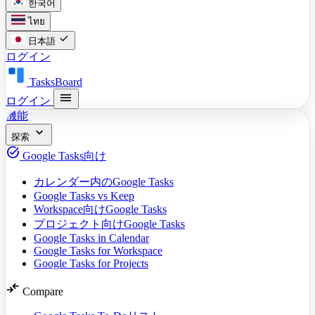
한국어
ไทย
check
日本語
ログイン
TasksBoard
menu
ログイン
機能
expand_more
探索
task_alt
Google Tasks向け
カレンダー内のGoogle Tasks
Google Tasks vs Keep
Workspace向けGoogle Tasks
プロジェクト向けGoogle Tasks
Google Tasks in Calendar
Google Tasks for Workspace
Google Tasks for Projects
compare_arrows
Compare