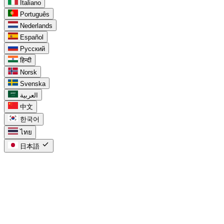
Italiano
Português
Nederlands
Español
Русский
हिन्दी
Norsk
Svenska
العربية
中文
한국어
ไทย
check
日本語
task_alt
Google Tasks向け
chevron_right
カレンダー内のGoogle Tasks
chevron_right
Google Tasks vs Keep
chevron_right
Workspace向けGoogle Tasks
chevron_right
プロジェクト向けGoogle Tasks
chevron_right
Google Tasks in Calendar