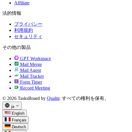
Affiliate
法的情報
プライバシー
利用規約
セキュリティ
その他の製品
GPT Workspace
Mail Merge
Mail Agent
Mail Tracker
Form Timer
Record Meeting
© 2026 TasksBoard by
Qualtir
. すべての権利を保有。
language
expand_more
ja
English
Français
Deutsch