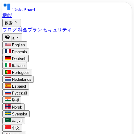
TasksBoard
機能
expand_more
探索
ブログ
料金プラン
セキュリティ
language
expand_more
ja
English
Français
Deutsch
Italiano
Português
Nederlands
Español
Русский
हिन्दी
Norsk
Svenska
العربية
中文