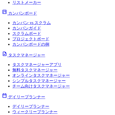
リストメーカー
view_kanban
カンバンボード
カンバン vs スクラム
カンバンガイド
スクラムボード
プロジェクトボード
カンバンボードの例
task
タスクマネージャー
タスクマネージャーアプリ
無料タスクマネージャー
オンラインタスクマネージャー
シンプルタスクマネージャー
チーム向けタスクマネージャー
calendar_today
デイリープランナー
デイリープランナー
ウィークリープランナー