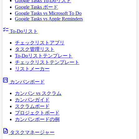
Google Tasks To-Doリスト
Google Tasks ボード
Google Tasks vs Microsoft To Do
Google Tasks vs Apple Reminders
checklist
To-Doリスト
チェックリストアプリ
タスク管理リスト
To-Doリストテンプレート
チェックリストテンプレート
リストメーカー
view_kanban
カンバンボード
カンバン vs スクラム
カンバンガイド
スクラムボード
プロジェクトボード
カンバンボードの例
task
タスクマネージャー