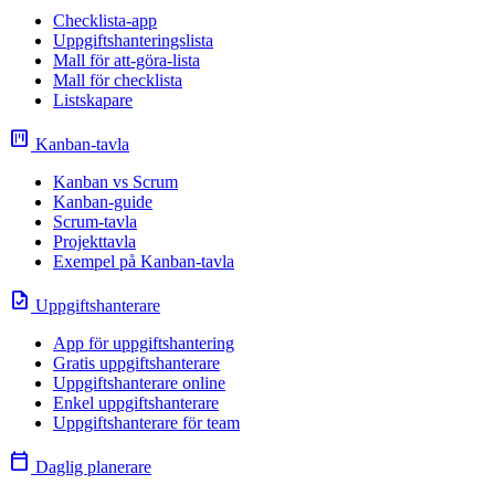
Checklista-app
Uppgiftshanteringslista
Mall för att-göra-lista
Mall för checklista
Listskapare
view_kanban
Kanban-tavla
Kanban vs Scrum
Kanban-guide
Scrum-tavla
Projekttavla
Exempel på Kanban-tavla
task
Uppgiftshanterare
App för uppgiftshantering
Gratis uppgiftshanterare
Uppgiftshanterare online
Enkel uppgiftshanterare
Uppgiftshanterare för team
calendar_today
Daglig planerare