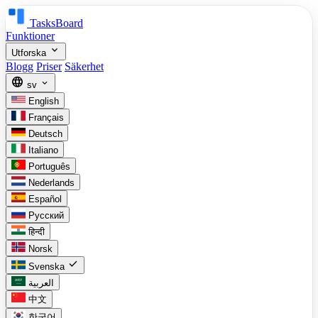
TasksBoard
Funktioner
expand_more
Utforska
Blogg
Priser
Säkerhet
language
expand_more
sv
English
Français
Deutsch
Italiano
Português
Nederlands
Español
Русский
हिन्दी
Norsk
check
Svenska
العربية
中文
한국어