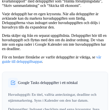
kvartalsrapport” med deluppgifter som “Hämta försäljningsdata”,
“Skriv sammanfattning” och “Skicka till ekonomi”.
Varje deluppgift har en egen kryssruta. När alla deluppgifter är
avklarade kan du markera huvuduppgiften som färdig.
Deluppgifterna visas indraget under huvuduppgiften och döljs i
huvudvyn tills du expanderar den.
Detta skiljer sig från en separat uppgiftslista. Deluppgifter hör till en
huvuduppgift och flyttas med den om du ändrar ordning. De visas
inte som egna rader i Google Kalender om inte huvuduppgiften har
en deadline.
För en bredare förståelse av varför deluppgifter är viktiga, se
vår
guide till deluppgiftsappar
.
Google Tasks deluppgifter i ett nötskal
Huvuduppgift:
En titel, valfria anteckningar, deadline och
stjärnmarkering. Syns i Kalender om den har datum.
Deluppgifter:
Indraget checklista med egna kryssrutor. Inga