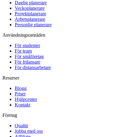
Daglig planerare
Veckoplanerare
Projektplanerare
Arbetsplanerare
Personlig planerare
Användningsområden
För studenter
För team
För småföretag
För frilansare
För distansarbetare
Resurser
Blogg
Priser
Hjälpcenter
Kontakt
Företag
Qualtir
Jobba med oss
Affiliate