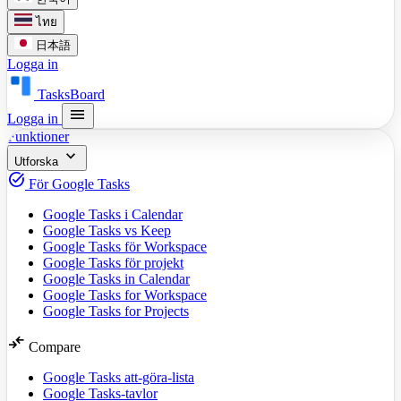
ไทย
日本語
Logga in
TasksBoard
menu
Logga in
Funktioner
expand_more
Utforska
task_alt
För Google Tasks
Google Tasks i Calendar
Google Tasks vs Keep
Google Tasks för Workspace
Google Tasks för projekt
Google Tasks in Calendar
Google Tasks for Workspace
Google Tasks for Projects
compare_arrows
Compare
Google Tasks att-göra-lista
Google Tasks-tavlor