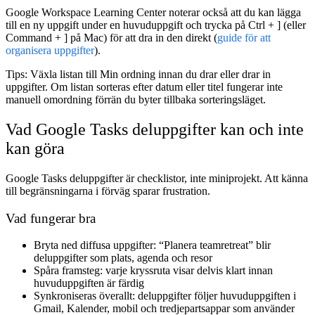
Google Workspace Learning Center noterar också att du kan lägga
till en ny uppgift under en huvuduppgift och trycka på
Ctrl + ]
(eller
Command + ]
på Mac) för att dra in den direkt (
guide för att
organisera uppgifter
).
Tips:
Växla listan till
Min ordning
innan du drar eller drar in
uppgifter. Om listan sorteras efter datum eller titel fungerar inte
manuell omordning förrän du byter tillbaka sorteringsläget.
Vad Google Tasks deluppgifter kan och inte
kan göra
Google Tasks deluppgifter är checklistor, inte miniprojekt. Att känna
till begränsningarna i förväg sparar frustration.
Vad fungerar bra
Bryta ned diffusa uppgifter
: “Planera teamretreat” blir
deluppgifter som plats, agenda och resor
Spåra framsteg
: varje kryssruta visar delvis klart innan
huvuduppgiften är färdig
Synkroniseras överallt
: deluppgifter följer huvuduppgiften i
Gmail, Kalender, mobil och tredjepartsappar som använder