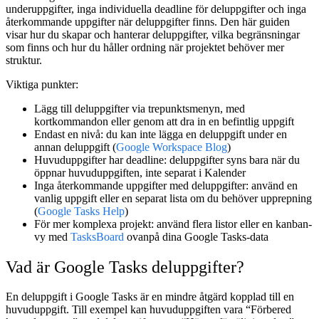
underuppgifter, inga individuella deadline för deluppgifter och inga
återkommande uppgifter när deluppgifter finns. Den här guiden
visar hur du skapar och hanterar deluppgifter, vilka begränsningar
som finns och hur du håller ordning när projektet behöver mer
struktur.
Viktiga punkter:
Lägg till deluppgifter
via trepunktsmenyn, med
kortkommandon eller genom att dra in en befintlig uppgift
Endast en nivå
: du kan inte lägga en deluppgift under en
annan deluppgift (
Google Workspace Blog
)
Huvuduppgifter har deadline
: deluppgifter syns bara när du
öppnar huvuduppgiften, inte separat i Kalender
Inga återkommande uppgifter med deluppgifter
: använd en
vanlig uppgift eller en separat lista om du behöver upprepning
(
Google Tasks Help
)
För mer komplexa projekt
: använd flera listor eller en kanban-
vy med
TasksBoard
ovanpå dina Google Tasks-data
Vad är Google Tasks deluppgifter?
En deluppgift i Google Tasks är en mindre åtgärd kopplad till en
huvuduppgift. Till exempel kan huvuduppgiften vara “Förbered