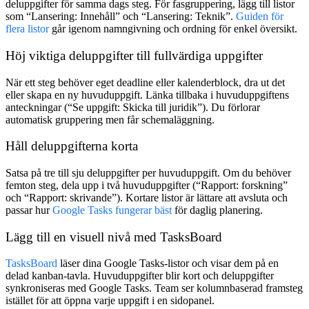
deluppgifter för samma dags steg. För fasgruppering, lägg till listor
som “Lansering: Innehåll” och “Lansering: Teknik”.
Guiden för
flera listor
går igenom namngivning och ordning för enkel översikt.
Höj viktiga deluppgifter till fullvärdiga uppgifter
När ett steg behöver eget deadline eller kalenderblock, dra ut det
eller skapa en ny huvuduppgift. Länka tillbaka i huvuduppgiftens
anteckningar (“Se uppgift: Skicka till juridik”). Du förlorar
automatisk gruppering men får schemaläggning.
Håll deluppgifterna korta
Satsa på tre till sju deluppgifter per huvuduppgift. Om du behöver
femton steg, dela upp i två huvuduppgifter (“Rapport: forskning”
och “Rapport: skrivande”). Kortare listor är lättare att avsluta och
passar hur
Google Tasks fungerar bäst
för daglig planering.
Lägg till en visuell nivå med TasksBoard
TasksBoard
läser dina Google Tasks-listor och visar dem på en
delad kanban-tavla. Huvuduppgifter blir kort och deluppgifter
synkroniseras med Google Tasks. Team ser kolumnbaserad framsteg
istället för att öppna varje uppgift i en sidopanel.