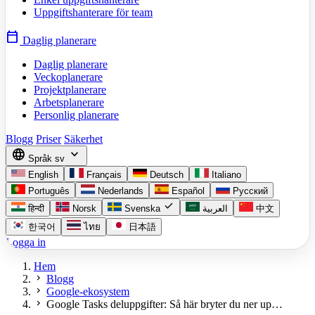
Uppgiftshanterare för team
calendar_today
Daglig planerare
Daglig planerare
Veckoplanerare
Projektplanerare
Arbetsplanerare
Personlig planerare
Blogg
Priser
Säkerhet
language
expand_more
Språk
sv
English
Français
Deutsch
Italiano
Português
Nederlands
Español
Русский
check
हिन्दी
Norsk
Svenska
العربية
中文
한국어
ไทย
日本語
Logga in
Hem
chevron_right
Blogg
chevron_right
Google-ekosystem
chevron_right
Google Tasks deluppgifter: Så här bryter du ner up…