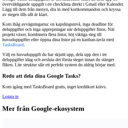
överväldigande uppgift i en checklista direkt i Gmail eller Kalender.
Lägg till dem från menyn, dra in med kortkommandon och kryssa
av stegen tills allt är klart.
Kom ihåg avvägningarna: en kapslingsnivå, inga deadline för
deluppgifter och inga upprepningar när deluppgifter finns. När
projekt växer, kombinera flera listor, höj viktiga steg till
huvuduppgifter eller öppna dina listor på en kanban-tavla med
TasksBoard
.
Välj en huvuduppgift du har skjutit upp, dela upp den i tre
deluppgifter idag och avsluta det första steget innan du stänger
fliken. Lite struktur slår ett perfekt system du aldrig börjar med.
Redo att dela dina Google Tasks?
Kom igång med TasksBoard gratis, inget kreditkort krävs.
Logga in
Mer från Google-ekosystem