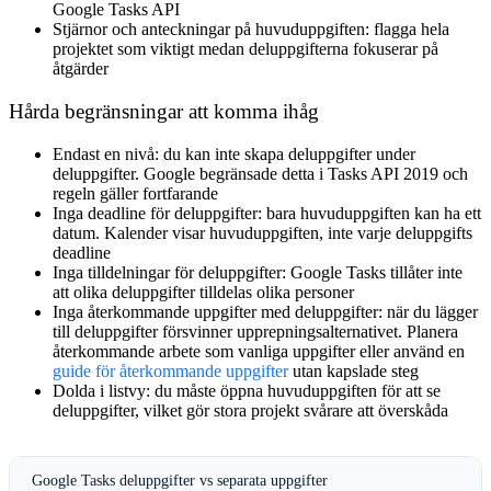
Google Tasks API
Stjärnor och anteckningar på huvuduppgiften
: flagga hela
projektet som viktigt medan deluppgifterna fokuserar på
åtgärder
Hårda begränsningar att komma ihåg
Endast en nivå
: du kan inte skapa deluppgifter under
deluppgifter. Google begränsade detta i Tasks API 2019 och
regeln gäller fortfarande
Inga deadline för deluppgifter
: bara huvuduppgiften kan ha ett
datum. Kalender visar huvuduppgiften, inte varje deluppgifts
deadline
Inga tilldelningar för deluppgifter
: Google Tasks tillåter inte
att olika deluppgifter tilldelas olika personer
Inga återkommande uppgifter med deluppgifter
: när du lägger
till deluppgifter försvinner upprepningsalternativet. Planera
återkommande arbete som vanliga uppgifter eller använd en
guide för återkommande uppgifter
utan kapslade steg
Dolda i listvy
: du måste öppna huvuduppgiften för att se
deluppgifter, vilket gör stora projekt svårare att överskåda
Google Tasks deluppgifter vs separata uppgifter