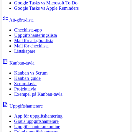
Google Tasks vs Microsoft To Do
Google Tasks vs Apple Reminders
checklist
Att-göra-lista
Checklista-app
Uppgiftshanteringslista
Mall för att-göra-lista
Mall för checklista
Listskapare
view_kanban
Kanban-tavla
Kanban vs Scrum
Kanban-guide
Scrum-tavla
Projekttavla
Exempel på Kanban-tavla
task
Uppgiftshanterare
App för uppgiftshantering
Gratis uppgiftshanterare
Uppgiftshanterare online
Enkel uppgiftshanterare