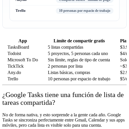
Trello
10 personas por espacio de trabajo
App
Límite de compartir gratis
Plan
TasksBoard
5 listas compartidas
$3.9
Todoist
5 proyectos, 5 personas cada uno
$4/m
Microsoft To Do
Sin límite, reglas de tipo de cuenta
Solo 
TickTick
2 personas por lista
~$3/
Any.do
Listas básicas, compras
$2.9
Trello
10 personas por espacio de trabajo
$5/u
¿Google Tasks tiene una función de lista de
tareas compartida?
No de forma nativa, y esto sorprende a la gente cada año. Google
Tasks se sincroniza perfectamente entre Gmail, Calendar y sus apps
móviles, pero cada lista es visible solo para una cuenta.