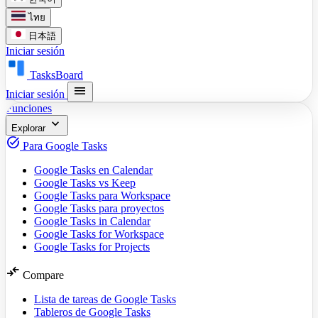
ไทย
日本語
Iniciar sesión
TasksBoard
menu
Iniciar sesión
Funciones
expand_more
Explorar
task_alt
Para Google Tasks
Google Tasks en Calendar
Google Tasks vs Keep
Google Tasks para Workspace
Google Tasks para proyectos
Google Tasks in Calendar
Google Tasks for Workspace
Google Tasks for Projects
compare_arrows
Compare
Lista de tareas de Google Tasks
Tableros de Google Tasks