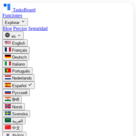
TasksBoard
Funciones
expand_more
Explorar
Blog
Precios
Seguridad
language
expand_more
es
English
Français
Deutsch
Italiano
Português
Nederlands
check
Español
Русский
हिन्दी
Norsk
Svenska
العربية
中文
한국어