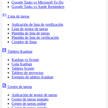
Google Tasks vs Microsoft To Do
Google Tasks vs Apple Reminders
checklist
Lista de tareas
Aplicación de lista de verificación
Lista de gestor de tareas
Plantilla de lista de tareas
Plantilla de lista de verificación
Creador de listas
view_kanban
Tablero Kanban
Kanban vs Scrum
Guía Kanban
Tablero Scrum
Tablero de proyectos
Ejemplo de tablero Kanban
task
Gestor de tareas
Aplicación de gestor de tareas
Gestor de tareas gratuito
Gestor de tareas online
Gestor de tareas simple