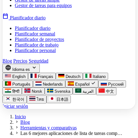
Gestor de tareas para equipos
calendar_today
Planificador diario
Planificador diario
Planificador semanal
Planificador de proyectos
Planificador de trabajo
Planificador personal
Blog
Precios
Seguridad
language
expand_more
Idioma
es
English
Français
Deutsch
Italiano
check
Português
Nederlands
Español
Русский
हिन्दी
Norsk
Svenska
العربية
中文
한국어
ไทย
日本語
Iniciar sesión
Inicio
chevron_right
Blog
chevron_right
Herramientas y comparativas
chevron_right
Las 6 mejores aplicaciones de lista de tareas comp…