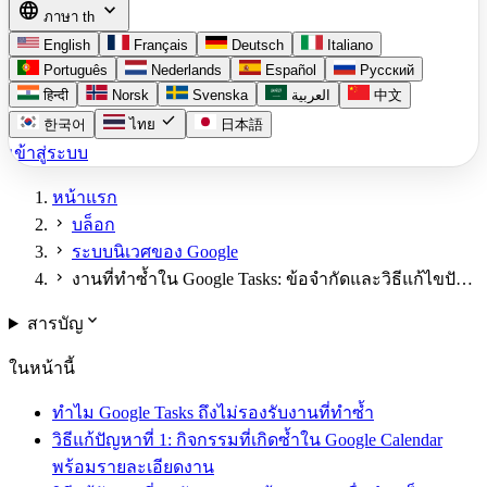
language
expand_more
ภาษา
th
English
Français
Deutsch
Italiano
Português
Nederlands
Español
Русский
हिन्दी
Norsk
Svenska
العربية
中文
check
한국어
ไทย
日本語
เข้าสู่ระบบ
หน้าแรก
chevron_right
บล็อก
chevron_right
ระบบนิเวศของ Google
chevron_right
งานที่ทำซ้ำใน Google Tasks: ข้อจำกัดและวิธีแก้ไขปั…
expand_more
สารบัญ
ในหน้านี้
ทำไม Google Tasks ถึงไม่รองรับงานที่ทำซ้ำ
วิธีแก้ปัญหาที่ 1: กิจกรรมที่เกิดซ้ำใน Google Calendar
พร้อมรายละเอียดงาน