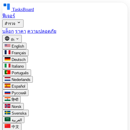
TasksBoard
ฟีเจอร์
expand_more
สำรวจ
บล็อก
ราคา
ความปลอดภัย
language
expand_more
th
English
Français
Deutsch
Italiano
Português
Nederlands
Español
Русский
हिन्दी
Norsk
Svenska
العربية
中文