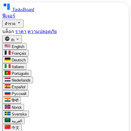
TasksBoard
ฟีเจอร์
expand_more
สำรวจ
บล็อก
ราคา
ความปลอดภัย
language
expand_more
th
English
Français
Deutsch
Italiano
Português
Nederlands
Español
Русский
हिन्दी
Norsk
Svenska
العربية
中文