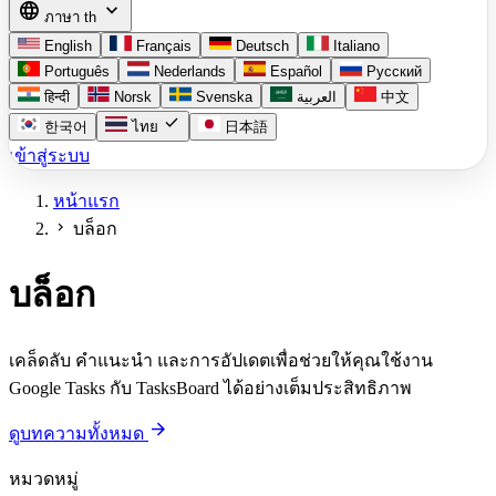
language
expand_more
ภาษา
th
English
Français
Deutsch
Italiano
Português
Nederlands
Español
Русский
हिन्दी
Norsk
Svenska
العربية
中文
check
한국어
ไทย
日本語
เข้าสู่ระบบ
หน้าแรก
chevron_right
บล็อก
บล็อก
เคล็ดลับ คำแนะนำ และการอัปเดตเพื่อช่วยให้คุณใช้งาน
Google Tasks กับ TasksBoard ได้อย่างเต็มประสิทธิภาพ
arrow_forward
ดูบทความทั้งหมด
หมวดหมู่