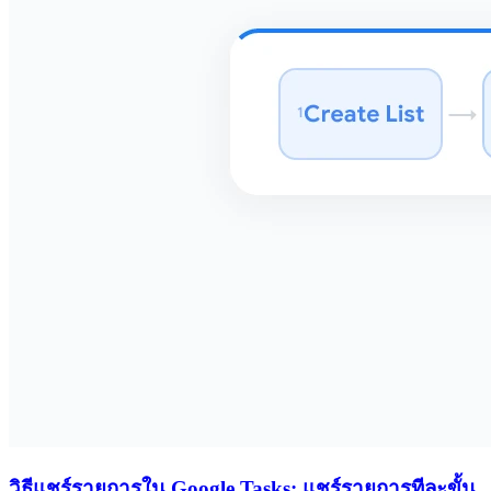
วิธีแชร์รายการใน Google Tasks: แชร์รายการทีละขั้น