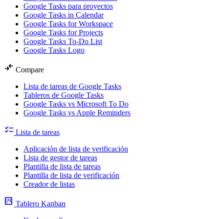
Google Tasks para proyectos
Google Tasks in Calendar
Google Tasks for Workspace
Google Tasks for Projects
Google Tasks To-Do List
Google Tasks Logo
compare_arrows
Compare
Lista de tareas de Google Tasks
Tableros de Google Tasks
Google Tasks vs Microsoft To Do
Google Tasks vs Apple Reminders
checklist
Lista de tareas
Aplicación de lista de verificación
Lista de gestor de tareas
Plantilla de lista de tareas
Plantilla de lista de verificación
Creador de listas
view_kanban
Tablero Kanban