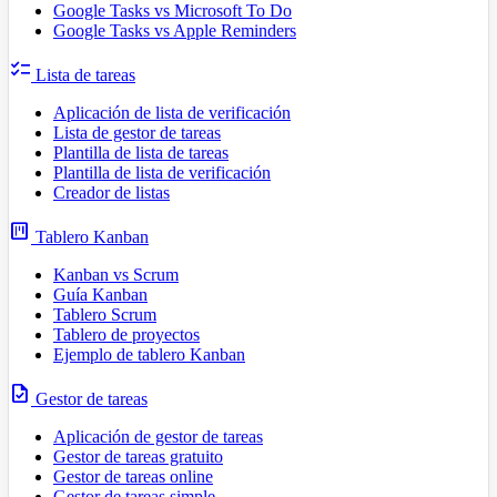
Google Tasks vs Microsoft To Do
Google Tasks vs Apple Reminders
checklist
Lista de tareas
Aplicación de lista de verificación
Lista de gestor de tareas
Plantilla de lista de tareas
Plantilla de lista de verificación
Creador de listas
view_kanban
Tablero Kanban
Kanban vs Scrum
Guía Kanban
Tablero Scrum
Tablero de proyectos
Ejemplo de tablero Kanban
task
Gestor de tareas
Aplicación de gestor de tareas
Gestor de tareas gratuito
Gestor de tareas online
Gestor de tareas simple