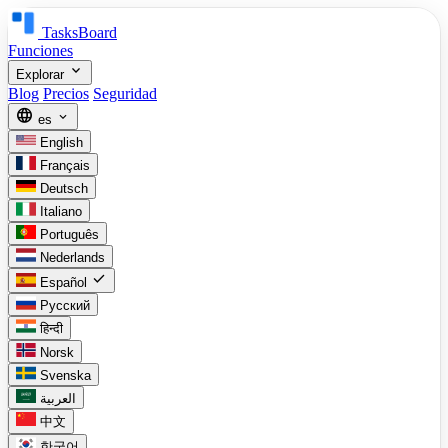
TasksBoard
Funciones
expand_more
Explorar
Blog
Precios
Seguridad
language
expand_more
es
English
Français
Deutsch
Italiano
Português
Nederlands
check
Español
Русский
हिन्दी
Norsk
Svenska
العربية
中文
한국어