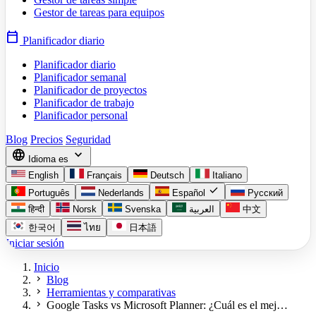
Gestor de tareas para equipos
calendar_today
Planificador diario
Planificador diario
Planificador semanal
Planificador de proyectos
Planificador de trabajo
Planificador personal
Blog
Precios
Seguridad
language
expand_more
Idioma
es
English
Français
Deutsch
Italiano
check
Português
Nederlands
Español
Русский
हिन्दी
Norsk
Svenska
العربية
中文
한국어
ไทย
日本語
Iniciar sesión
Inicio
chevron_right
Blog
chevron_right
Herramientas y comparativas
chevron_right
Google Tasks vs Microsoft Planner: ¿Cuál es el mej…