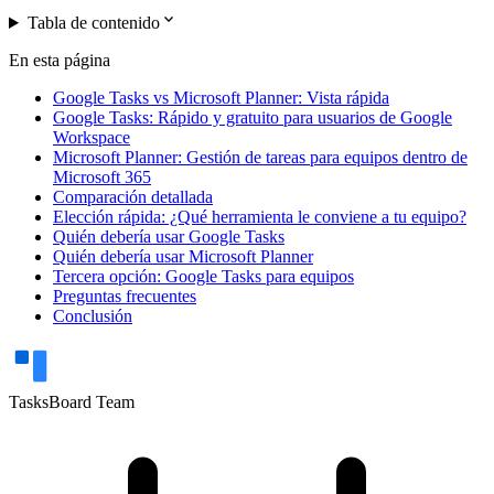
expand_more
Tabla de contenido
En esta página
Google Tasks vs Microsoft Planner: Vista rápida
Google Tasks: Rápido y gratuito para usuarios de Google
Workspace
Microsoft Planner: Gestión de tareas para equipos dentro de
Microsoft 365
Comparación detallada
Elección rápida: ¿Qué herramienta le conviene a tu equipo?
Quién debería usar Google Tasks
Quién debería usar Microsoft Planner
Tercera opción: Google Tasks para equipos
Preguntas frecuentes
Conclusión
TasksBoard Team