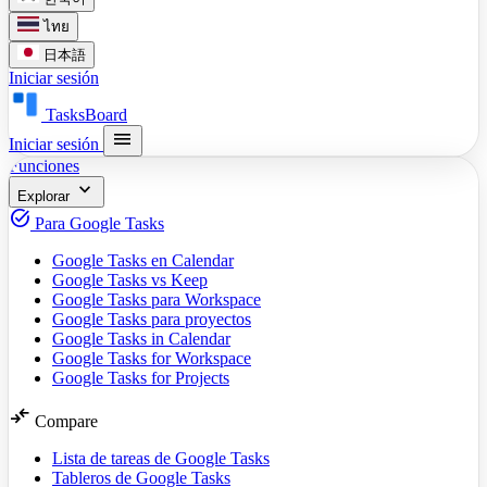
ไทย
日本語
Iniciar sesión
TasksBoard
menu
Iniciar sesión
Funciones
expand_more
Explorar
task_alt
Para Google Tasks
Google Tasks en Calendar
Google Tasks vs Keep
Google Tasks para Workspace
Google Tasks para proyectos
Google Tasks in Calendar
Google Tasks for Workspace
Google Tasks for Projects
compare_arrows
Compare
Lista de tareas de Google Tasks
Tableros de Google Tasks