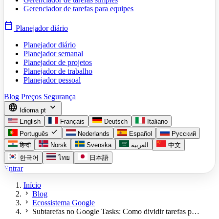
Gerenciador de tarefas para equipes
calendar_today
Planejador diário
Planejador diário
Planejador semanal
Planejador de projetos
Planejador de trabalho
Planejador pessoal
Blog
Preços
Segurança
language
expand_more
Idioma
pt
English
Français
Deutsch
Italiano
check
Português
Nederlands
Español
Русский
हिन्दी
Norsk
Svenska
العربية
中文
한국어
ไทย
日本語
Entrar
Início
chevron_right
Blog
chevron_right
Ecossistema Google
chevron_right
Subtarefas no Google Tasks: Como dividir tarefas p…