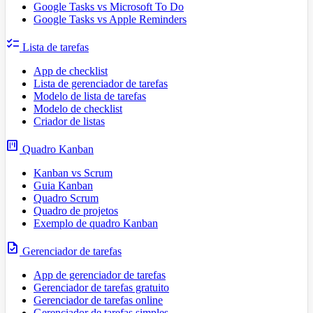
Google Tasks vs Microsoft To Do
Google Tasks vs Apple Reminders
checklist
Lista de tarefas
App de checklist
Lista de gerenciador de tarefas
Modelo de lista de tarefas
Modelo de checklist
Criador de listas
view_kanban
Quadro Kanban
Kanban vs Scrum
Guia Kanban
Quadro Scrum
Quadro de projetos
Exemplo de quadro Kanban
task
Gerenciador de tarefas
App de gerenciador de tarefas
Gerenciador de tarefas gratuito
Gerenciador de tarefas online
Gerenciador de tarefas simples