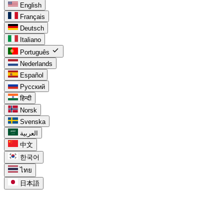
English
Français
Deutsch
Italiano
check
Português
Nederlands
Español
Русский
हिन्दी
Norsk
Svenska
العربية
中文
한국어
ไทย
日本語
task_alt
Para o Google Tasks
chevron_right
Google Tasks no Calendar
chevron_right