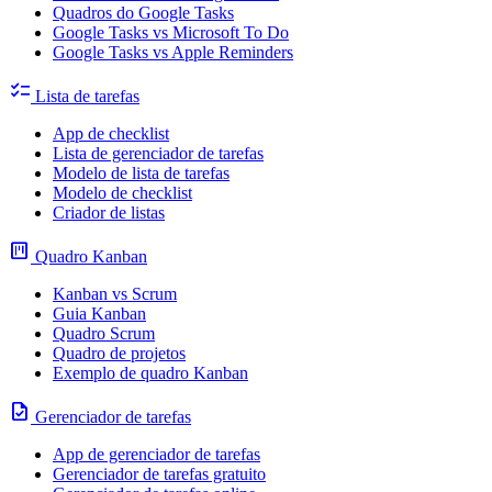
Quadros do Google Tasks
Google Tasks vs Microsoft To Do
Google Tasks vs Apple Reminders
checklist
Lista de tarefas
App de checklist
Lista de gerenciador de tarefas
Modelo de lista de tarefas
Modelo de checklist
Criador de listas
view_kanban
Quadro Kanban
Kanban vs Scrum
Guia Kanban
Quadro Scrum
Quadro de projetos
Exemplo de quadro Kanban
task
Gerenciador de tarefas
App de gerenciador de tarefas
Gerenciador de tarefas gratuito