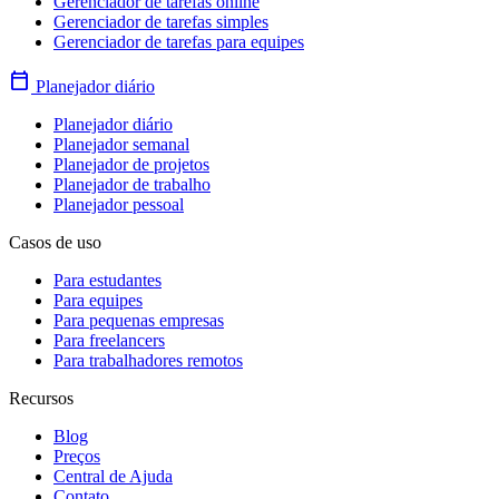
Gerenciador de tarefas online
Gerenciador de tarefas simples
Gerenciador de tarefas para equipes
calendar_today
Planejador diário
Planejador diário
Planejador semanal
Planejador de projetos
Planejador de trabalho
Planejador pessoal
Casos de uso
Para estudantes
Para equipes
Para pequenas empresas
Para freelancers
Para trabalhadores remotos
Recursos
Blog
Preços
Central de Ajuda
Contato