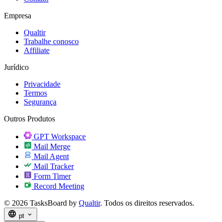
Empresa
Qualtir
Trabalhe conosco
Affiliate
Jurídico
Privacidade
Termos
Segurança
Outros Produtos
GPT Workspace
Mail Merge
Mail Agent
Mail Tracker
Form Timer
Record Meeting
© 2026 TasksBoard by
Qualtir
. Todos os direitos reservados.
language
expand_more
pt