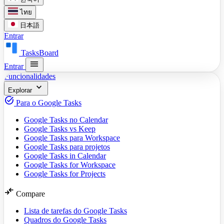
ไทย
日本語
Entrar
TasksBoard
menu
Entrar
Funcionalidades
expand_more
Explorar
task_alt
Para o Google Tasks
Google Tasks no Calendar
Google Tasks vs Keep
Google Tasks para Workspace
Google Tasks para projetos
Google Tasks in Calendar
Google Tasks for Workspace
Google Tasks for Projects
compare_arrows
Compare
Lista de tarefas do Google Tasks
Quadros do Google Tasks