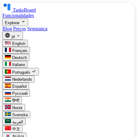
TasksBoard
Funcionalidades
expand_more
Explorar
Blog
Preços
Segurança
language
expand_more
pt
English
Français
Deutsch
Italiano
check
Português
Nederlands
Español
Русский
हिन्दी
Norsk
Svenska
العربية
中文
한국어