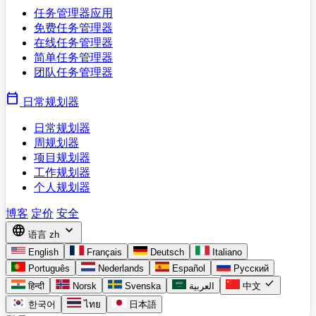
任务管理器应用
免费任务管理器
在线任务管理器
简单任务管理器
团队任务管理器
calendar_today
日常规划器
日常规划器
周规划器
项目规划器
工作规划器
个人规划器
博客
定价
安全
language
expand_more
语言
zh
English
Français
Deutsch
Italiano
Português
Nederlands
Español
Русский
check
हिन्दी
Norsk
Svenska
العربية
中文
한국어
ไทย
日本語