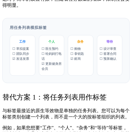
得明显。
用任务列表模拟标签
工作
个人
杂务
等待
☐ 草拟提案
☐ 医生预约
☐ 购物
☐ 设计审查
☐ 团队同步
☐ 给妈妈打电
☐ 拿钥匙
☐ 签署合同
☑ 发送发票
话
☑ 邮局
☐ 预算确认
☑ 更新健身房
会员
替代方案 1：将任务列表用作标签
与标签最接近的原生等效物是单独的任务列表。您可以为每个
标签类别创建一个列表，而不是一个大的按标签组织的列表。
例如，如果您想要“工作”、“个人”、“杂务”和“等待”等标签，