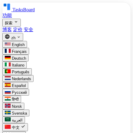
TasksBoard
功能
expand_more
探索
博客
定价
安全
language
expand_more
zh
English
Français
Deutsch
Italiano
Português
Nederlands
Español
Русский
हिन्दी
Norsk
Svenska
العربية
check
中文