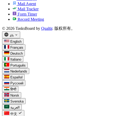
Mail Agent
Mail Tracker
Form Timer
Record Meeting
© 2026 TasksBoard by
Qualtir
. 版权所有。
language
expand_more
zh
English
Français
Deutsch
Italiano
Português
Nederlands
Español
Русский
हिन्दी
Norsk
Svenska
العربية
check
中文