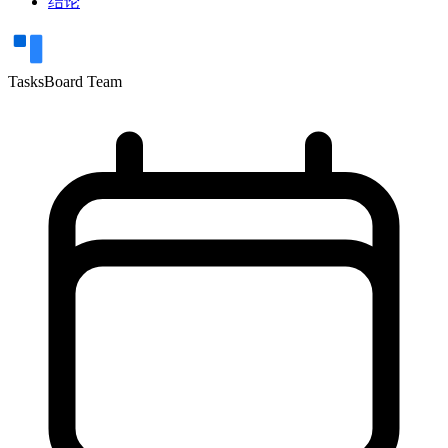
结论
TasksBoard Team