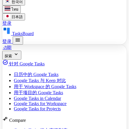
한국어
ไทย
日本語
登录
TasksBoard
menu
登录
功能
expand_more
探索
task_alt
针对 Google Tasks
日历中的 Google Tasks
Google Tasks 与 Keep 对比
用于 Workspace 的 Google Tasks
用于项目的 Google Tasks
Google Tasks in Calendar
Google Tasks for Workspace
Google Tasks for Projects
compare_arrows
Compare