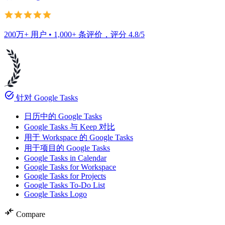
200万+ 用户 • 1,000+ 条评价，评分 4.8/5
task_alt
针对 Google Tasks
日历中的 Google Tasks
Google Tasks 与 Keep 对比
用于 Workspace 的 Google Tasks
用于项目的 Google Tasks
Google Tasks in Calendar
Google Tasks for Workspace
Google Tasks for Projects
Google Tasks To-Do List
Google Tasks Logo
compare_arrows
Compare