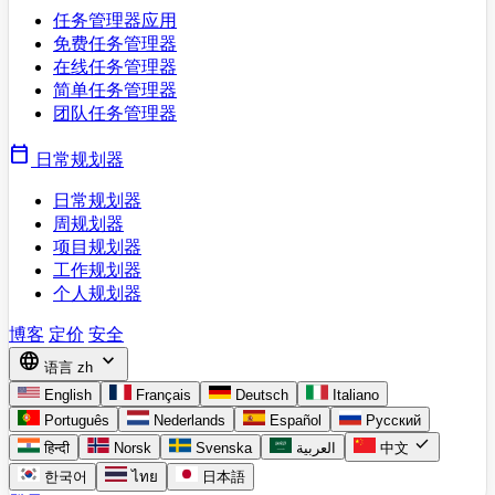
任务管理器应用
免费任务管理器
在线任务管理器
简单任务管理器
团队任务管理器
calendar_today
日常规划器
日常规划器
周规划器
项目规划器
工作规划器
个人规划器
博客
定价
安全
language
expand_more
语言
zh
English
Français
Deutsch
Italiano
Português
Nederlands
Español
Русский
check
हिन्दी
Norsk
Svenska
العربية
中文
한국어
ไทย
日本語