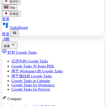
한국어
ไทย
日本語
登录
TasksBoard
menu
登录
功能
expand_more
探索
task_alt
针对 Google Tasks
日历中的 Google Tasks
Google Tasks 与 Keep 对比
用于 Workspace 的 Google Tasks
用于项目的 Google Tasks
Google Tasks in Calendar
Google Tasks for Workspace
Google Tasks for Projects
compare_arrows
Compare