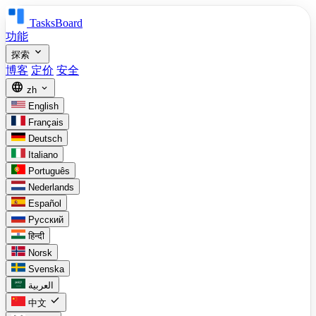
TasksBoard
功能
expand_more
探索
博客
定价
安全
language
expand_more
zh
English
Français
Deutsch
Italiano
Português
Nederlands
Español
Русский
हिन्दी
Norsk
Svenska
العربية
check
中文