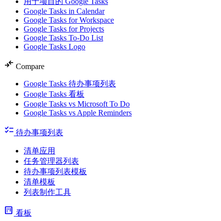
用于项目的 Google Tasks
Google Tasks in Calendar
Google Tasks for Workspace
Google Tasks for Projects
Google Tasks To-Do List
Google Tasks Logo
compare_arrows
Compare
Google Tasks 待办事项列表
Google Tasks 看板
Google Tasks vs Microsoft To Do
Google Tasks vs Apple Reminders
checklist
待办事项列表
清单应用
任务管理器列表
待办事项列表模板
清单模板
列表制作工具
view_kanban
看板