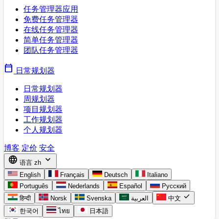
任务管理器应用
免费任务管理器
在线任务管理器
简单任务管理器
团队任务管理器
calendar_today
日常规划器
日常规划器
周规划器
项目规划器
工作规划器
个人规划器
博客
定价
安全
language
expand_more
语言
zh
English
Français
Deutsch
Italiano
Português
Nederlands
Español
Русский
check
हिन्दी
Norsk
Svenska
العربية
中文
한국어
ไทย
日本語