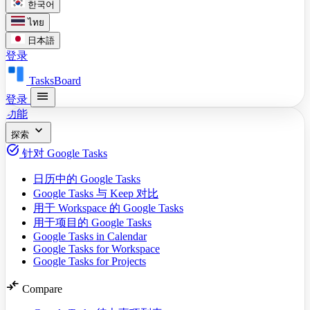
한국어
ไทย
日本語
登录
TasksBoard
menu
登录
功能
expand_more
探索
task_alt
针对 Google Tasks
日历中的 Google Tasks
Google Tasks 与 Keep 对比
用于 Workspace 的 Google Tasks
用于项目的 Google Tasks
Google Tasks in Calendar
Google Tasks for Workspace
Google Tasks for Projects
compare_arrows
Compare