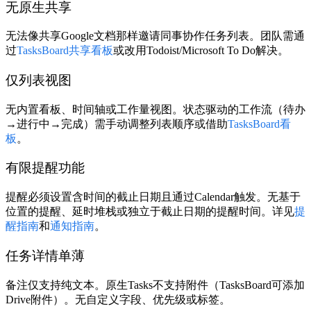
无原生共享
无法像共享Google文档那样邀请同事协作任务列表。团队需通
过
TasksBoard共享看板
或改用Todoist/Microsoft To Do解决。
仅列表视图
无内置看板、时间轴或工作量视图。状态驱动的工作流（待办
→进行中→完成）需手动调整列表顺序或借助
TasksBoard看
板
。
有限提醒功能
提醒必须设置含时间的截止日期且通过Calendar触发。无基于
位置的提醒、延时堆栈或独立于截止日期的提醒时间。详见
提
醒指南
和
通知指南
。
任务详情单薄
备注仅支持纯文本。原生Tasks不支持附件（TasksBoard可添加
Drive附件）。无自定义字段、优先级或标签。