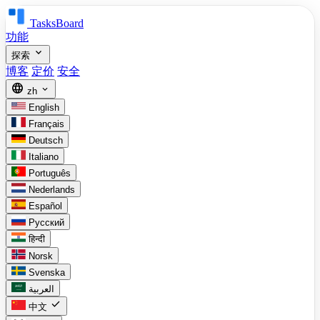
TasksBoard
功能
expand_more
探索
博客
定价
安全
language
expand_more
zh
English
Français
Deutsch
Italiano
Português
Nederlands
Español
Русский
हिन्दी
Norsk
Svenska
العربية
check
中文