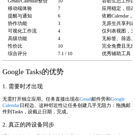
Gmail/Calendar整合
10
谷歌生态工作
移动端体验
7
应用稳定，但
提醒与通知
6
依赖Calend
协作功能
3
无原生共享列
可视化工作流
4
仅列表视图，
高级功能
4
无标签、筛选
性价比
10
完全免费且无
综合评分
7.1 / 10
优秀辅助工具
Google Tasks的优势
1. 需要时才出现
无需打开独立应用。任务直接出现在
Gmail
邮件旁和
Google
Calendar
日程边。这种邻近性让任务创建几乎无阻力：拖拽邮
件到Tasks，设截止日期，完成。
2. 真正的跨设备同步