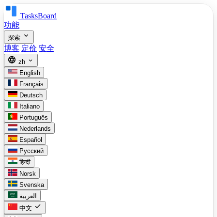
TasksBoard
功能
expand_more
探索
博客
定价
安全
language
expand_more
zh
English
Français
Deutsch
Italiano
Português
Nederlands
Español
Русский
हिन्दी
Norsk
Svenska
العربية
check
中文