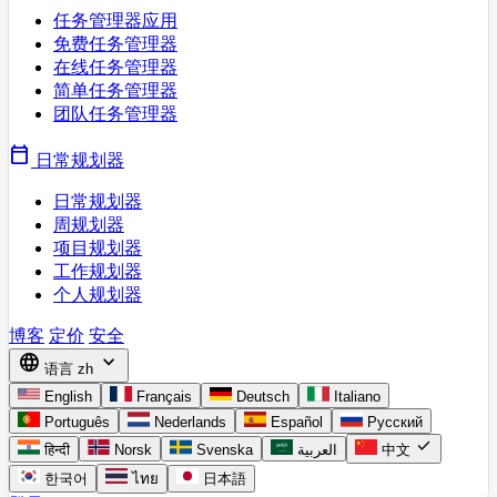
任务管理器应用
免费任务管理器
在线任务管理器
简单任务管理器
团队任务管理器
calendar_today
日常规划器
日常规划器
周规划器
项目规划器
工作规划器
个人规划器
博客
定价
安全
language
expand_more
语言
zh
English
Français
Deutsch
Italiano
Português
Nederlands
Español
Русский
check
हिन्दी
Norsk
Svenska
العربية
中文
한국어
ไทย
日本語