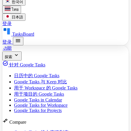
한국어
ไทย
日本語
登录
TasksBoard
menu
登录
功能
expand_more
探索
task_alt
针对 Google Tasks
日历中的 Google Tasks
Google Tasks 与 Keep 对比
用于 Workspace 的 Google Tasks
用于项目的 Google Tasks
Google Tasks in Calendar
Google Tasks for Workspace
Google Tasks for Projects
compare_arrows
Compare