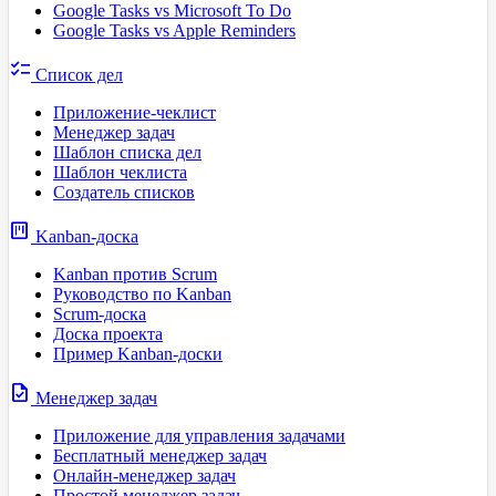
Google Tasks vs Microsoft To Do
Google Tasks vs Apple Reminders
checklist
Список дел
Приложение-чеклист
Менеджер задач
Шаблон списка дел
Шаблон чеклиста
Создатель списков
view_kanban
Kanban-доска
Kanban против Scrum
Руководство по Kanban
Scrum-доска
Доска проекта
Пример Kanban-доски
task
Менеджер задач
Приложение для управления задачами
Бесплатный менеджер задач
Онлайн-менеджер задач
Простой менеджер задач