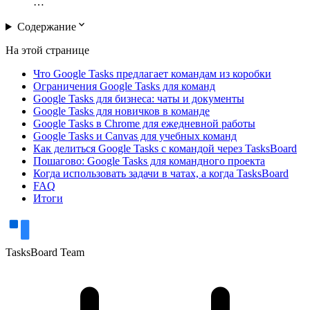
…
expand_more
Содержание
На этой странице
Что Google Tasks предлагает командам из коробки
Ограничения Google Tasks для команд
Google Tasks для бизнеса: чаты и документы
Google Tasks для новичков в команде
Google Tasks в Chrome для ежедневной работы
Google Tasks и Canvas для учебных команд
Как делиться Google Tasks с командой через TasksBoard
Пошагово: Google Tasks для командного проекта
Когда использовать задачи в чатах, а когда TasksBoard
FAQ
Итоги
TasksBoard Team