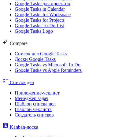
Google Tasks для проектов
Google Tasks in Calendar
Google Tasks for Workspace
Google Tasks for Projects
Google Tasks To-Do List
Google Tasks Logo
compare_arrows
Compare
Список дел Google Tasks
Доски Google Tasks
Google Tasks vs Microsoft To Do
Google Tasks vs Apple Reminders
checklist
Список дел
Приложение-чеклист
Менеджер задач
Шаблон списка дел
Шаблон чеклиста
Создатель списков
view_kanban
Kanban-доска