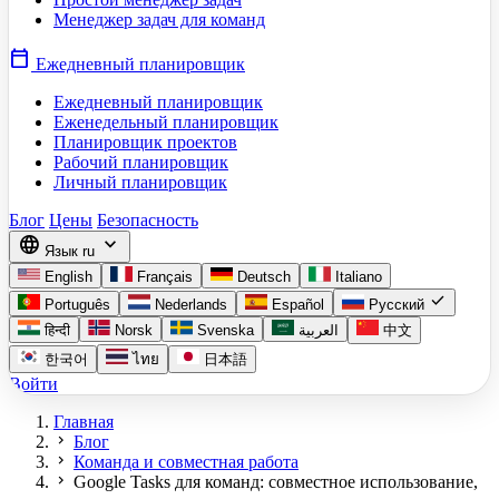
Менеджер задач для команд
calendar_today
Ежедневный планировщик
Ежедневный планировщик
Еженедельный планировщик
Планировщик проектов
Рабочий планировщик
Личный планировщик
Блог
Цены
Безопасность
language
expand_more
Язык
ru
English
Français
Deutsch
Italiano
check
Português
Nederlands
Español
Русский
हिन्दी
Norsk
Svenska
العربية
中文
한국어
ไทย
日本語
Войти
Главная
chevron_right
Блог
chevron_right
Команда и совместная работа
chevron_right
Google Tasks для команд: совместное использование,