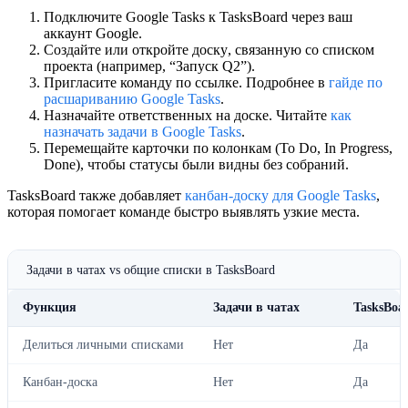
Подключите Google Tasks
к TasksBoard через ваш
аккаунт Google.
Создайте или откройте доску
, связанную со списком
проекта (например, “Запуск Q2”).
Пригласите команду
по ссылке. Подробнее в
гайде по
расшариванию Google Tasks
.
Назначайте ответственных
на доске. Читайте
как
назначать задачи в Google Tasks
.
Перемещайте карточки по колонкам
(To Do, In Progress,
Done), чтобы статусы были видны без собраний.
TasksBoard также добавляет
канбан-доску для Google Tasks
,
которая помогает команде быстро выявлять узкие места.
Задачи в чатах vs общие списки в TasksBoard
Функция
Задачи в чатах
TasksBoar
Делиться личными списками
Нет
Да
Канбан-доска
Нет
Да