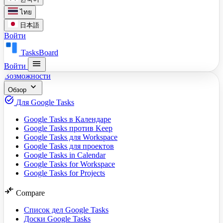
ไทย
日本語
Войти
TasksBoard
menu
Войти
Возможности
expand_more
Обзор
task_alt
Для Google Tasks
Google Tasks в Календаре
Google Tasks против Keep
Google Tasks для Workspace
Google Tasks для проектов
Google Tasks in Calendar
Google Tasks for Workspace
Google Tasks for Projects
compare_arrows
Compare
Список дел Google Tasks
Доски Google Tasks