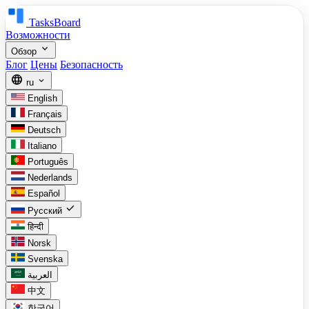
TasksBoard
Возможности
expand_more
Обзор
Блог
Цены
Безопасность
language
expand_more
ru
English
Français
Deutsch
Italiano
Português
Nederlands
Español
check
Русский
हिन्दी
Norsk
Svenska
العربية
中文
한국어